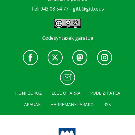
Tel: 943 08 54 77 -
gitb@gitb.eus
Codesyntaxek garatua
HONI BURUZ
LEGE OHARRA
PUBLIZITATEA
ARAUAK
HARREMANETARAKO
RSS