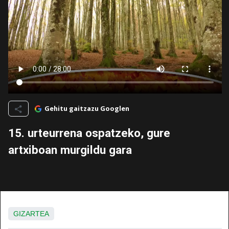
Gehitu gaitzazu Googlen
15. urteurrena ospatzeko, gure
artxiboan murgildu gara
GIZARTEA