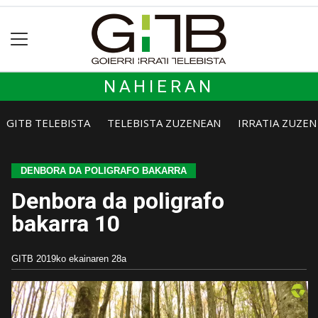
NAHIERAN
GITB TELEBISTA
TELEBISTA ZUZENEAN
IRRATIA ZUZE
DENBORA DA POLIGRAFO BAKARRA
Denbora da poligrafo
bakarra 10
GITB
2019ko ekainaren 28a