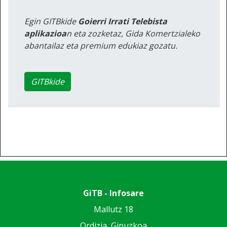
Egin GITBkide
Goierri Irrati Telebista
aplikazioa
n eta zozketaz, Gida Komertzialeko
abantailaz eta premium edukiaz gozatu.
GITBkide
GiTB - Infosare
Mallutz 18
Ordizia, Gipuzkoa