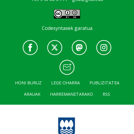
Codesyntaxek garatua
HONI BURUZ
LEGE OHARRA
PUBLIZITATEA
ARAUAK
HARREMANETARAKO
RSS