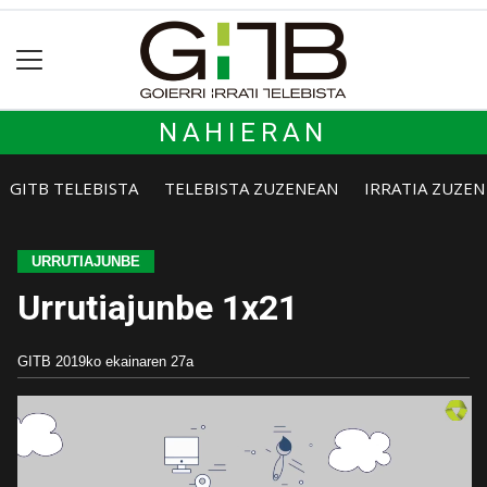
NAHIERAN
GITB TELEBISTA
TELEBISTA ZUZENEAN
IRRATIA ZUZE
URRUTIAJUNBE
Urrutiajunbe 1x21
GITB
2019ko ekainaren 27a