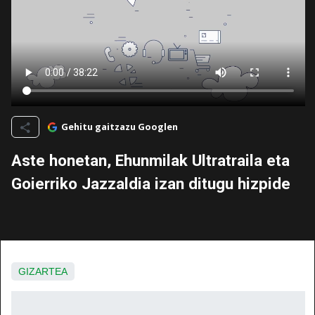
Gehitu gaitzazu Googlen
Aste honetan, Ehunmilak Ultratraila eta
Goierriko Jazzaldia izan ditugu hizpide
GIZARTEA