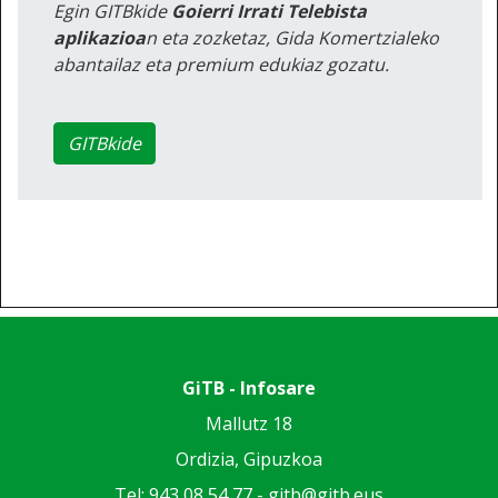
Egin GITBkide
Goierri Irrati Telebista
aplikazioa
n eta zozketaz, Gida Komertzialeko
abantailaz eta premium edukiaz gozatu.
GITBkide
GiTB - Infosare
Mallutz 18
Ordizia, Gipuzkoa
Tel: 943 08 54 77 -
gitb@gitb.eus