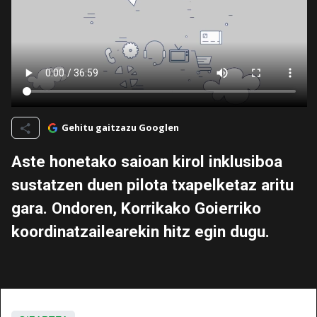
Gehitu gaitzazu Googlen
Aste honetako saioan kirol inklusiboa
sustatzen duen pilota txapelketaz aritu
gara. Ondoren, Korrikako Goierriko
koordinatzailearekin hitz egin dugu.