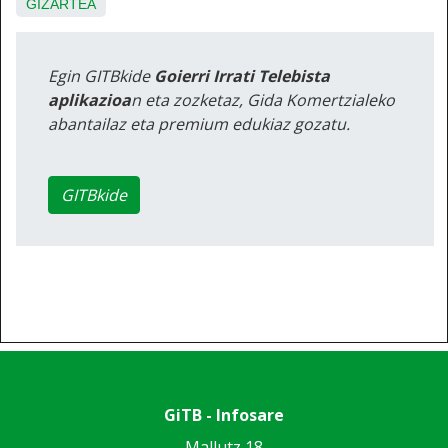
GIZARTEA
Egin GITBkide
Goierri Irrati Telebista
aplikazioa
n eta zozketaz, Gida Komertzialeko
abantailaz eta premium edukiaz gozatu.
GITBkide
GiTB - Infosare
Mallutz 18