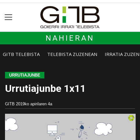
NAHIERAN
GITB TELEBISTA
TELEBISTA ZUZENEAN
IRRATIA ZUZE
URRUTIAJUNBE
Urrutiajunbe 1x11
GITB
2019ko apirilaren 4a