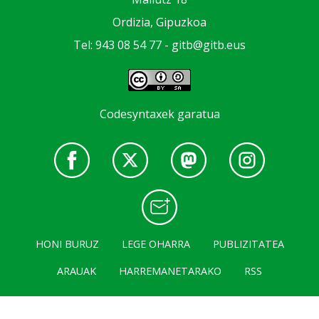
Ordizia, Gipuzkoa
Tel: 943 08 54 77 -
gitb@gitb.eus
Codesyntaxek garatua
HONI BURUZ
LEGE OHARRA
PUBLIZITATEA
ARAUAK
HARREMANETARAKO
RSS