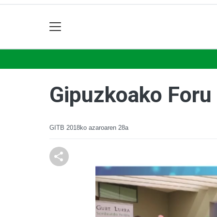
Gipuzkoako Foru
GITB
2018ko azaroaren 28a