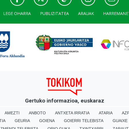
LEGE OHARRA
PUBLIZITATEA
ARAUAK
HARREMANE
Gertuko informazioa, euskaraz
AMEZTI
ANBOTO
ANTXETA IRRATIA
ATARIA
AZP
TIA
GEURIA
GOIENA
GOIERRI TELEBISTA
GUAIXE
IZMENDI TELEBISTA
ORIO GUKA
TXINTXARRI
ZARAUT