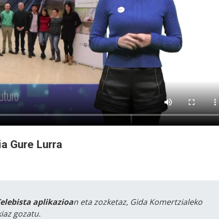
a Gure Lurra
Telebista aplikazioa
n eta zozketaz, Gida Komertzialeko
iaz gozatu.