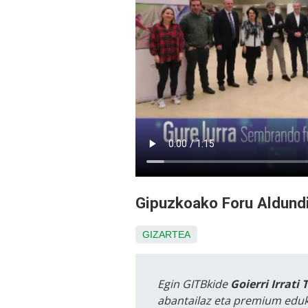
Gipuzkoako Foru Aldundi
GIZARTEA
Egin GITBkide
Goierri Irrati 
abantailaz eta premium eduk