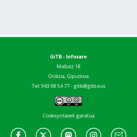
GiTB - Infosare
Mallutz 18
Ordizia, Gipuzkoa
Tel: 943 08 54 77 -
gitb@gitb.eus
Codesyntaxek garatua