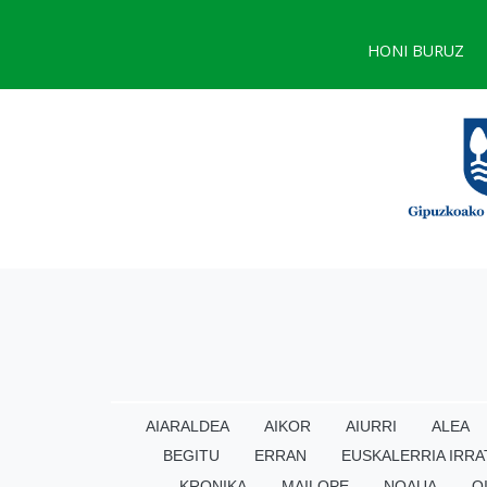
HONI BURUZ
AIARALDEA
AIKOR
AIURRI
ALEA
BEGITU
ERRAN
EUSKALERRIA IRRA
KRONIKA
MAILOPE
NOAUA
O