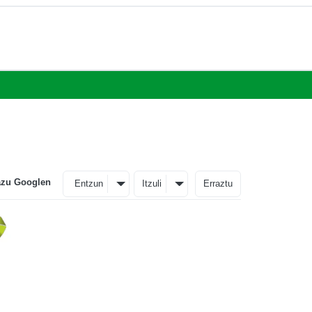
azu Googlen
Entzun
Itzuli
Erraztu