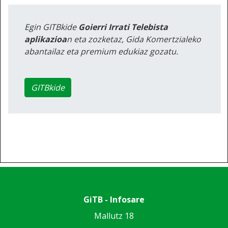
Egin GITBkide
Goierri Irrati Telebista
aplikazioa
n eta zozketaz, Gida Komertzialeko
abantailaz eta premium edukiaz gozatu.
GITBkide
GiTB - Infosare
Mallutz 18