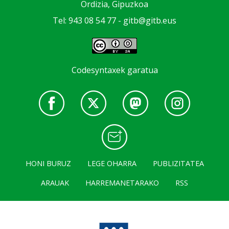
Ordizia, Gipuzkoa
Tel: 943 08 54 77 -
gitb@gitb.eus
Codesyntaxek garatua
HONI BURUZ
LEGE OHARRA
PUBLIZITATEA
ARAUAK
HARREMANETARAKO
RSS