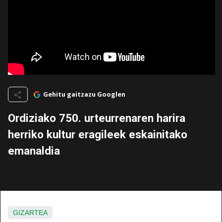
Gehitu gaitzazu Googlen
Ordiziako 750. urteurrenaren harira
herriko kultur eragileek eskainitako
emanaldia
GIZARTEA