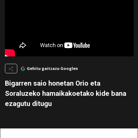
Gehitu gaitzazu Googlen
Bigarren saio honetan Orio eta
Soraluzeko hamaikakoetako kide bana
ezagutu ditugu