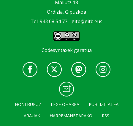
Mallutz 18
Ordizia, Gipuzkoa
Tel: 943 08 54 77 -
gitb@gitb.eus
Codesyntaxek garatua
HONI BURUZ
LEGE OHARRA
PUBLIZITATEA
ARAUAK
HARREMANETARAKO
RSS