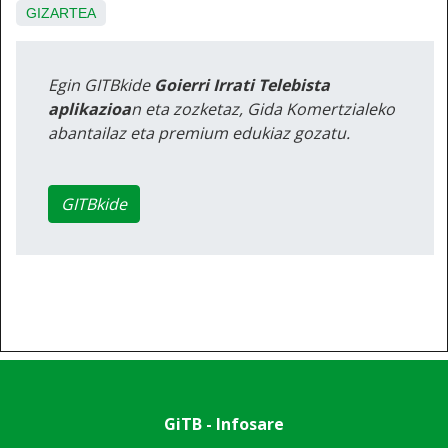
GIZARTEA
Egin GITBkide
Goierri Irrati Telebista
aplikazioa
n eta zozketaz, Gida Komertzialeko
abantailaz eta premium edukiaz gozatu.
GITBkide
GiTB - Infosare