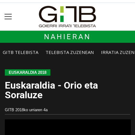
NAHIERAN
GITB TELEBISTA
TELEBISTA ZUZENEAN
IRRATIA ZUZE
EUSKARALDIA 2018
Euskaraldia - Orio eta
Soraluze
GITB
2018ko urriaren 4a