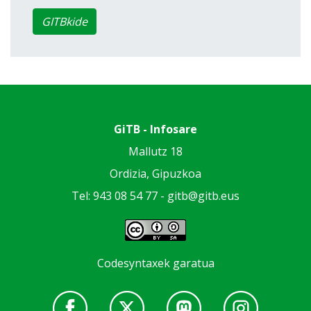
GITBkide
GiTB - Infosare
Mallutz 18
Ordizia, Gipuzkoa
Tel: 943 08 54 77 -
gitb@gitb.eus
Codesyntaxek garatua