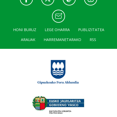
HONI BURUZ
LEGE OHARRA
PUBLIZITATEA
ARAUAK
HARREMANETARAKO
RSS