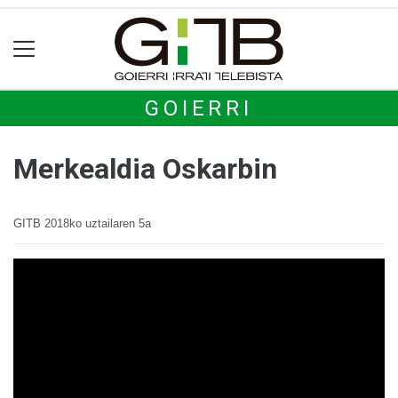
GOIERRI
Merkealdia Oskarbin
GITB
2018ko uztailaren 5a