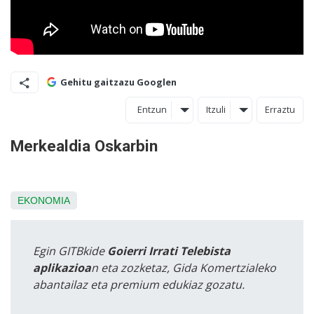
Gehitu gaitzazu Googlen
Entzun
Itzuli
Erraztu
Merkealdia Oskarbin
EKONOMIA
Egin GITBkide
Goierri Irrati Telebista
aplikazioa
n eta zozketaz, Gida Komertzialeko
abantailaz eta premium edukiaz gozatu.