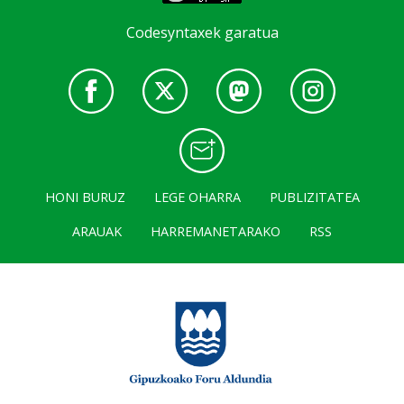
Codesyntaxek garatua
HONI BURUZ
LEGE OHARRA
PUBLIZITATEA
ARAUAK
HARREMANETARAKO
RSS