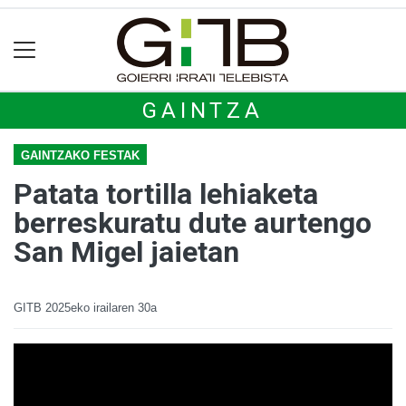
GAINTZA
GAINTZAKO FESTAK
Patata tortilla lehiaketa
berreskuratu dute aurtengo
San Migel jaietan
GITB
2025eko irailaren 30a