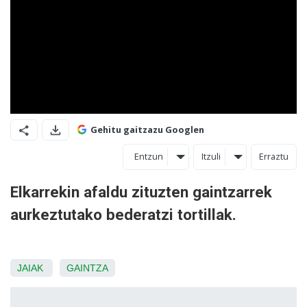
Gehitu gaitzazu Googlen
Entzun
Itzuli
Erraztu
Elkarrekin afaldu zituzten gaintzarrek
aurkeztutako bederatzi tortillak.
JAIAK
GAINTZA