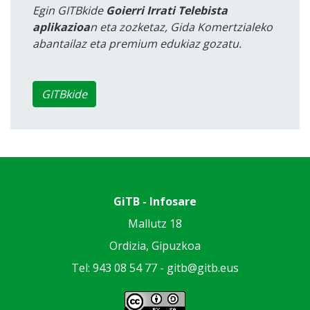
Egin GITBkide
Goierri Irrati Telebista
aplikazioa
n eta zozketaz, Gida Komertzialeko
abantailaz eta premium edukiaz gozatu.
GITBkide
GiTB - Infosare
Mallutz 18
Ordizia, Gipuzkoa
Tel: 943 08 54 77 -
gitb@gitb.eus