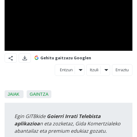
Gehitu gaitzazu Googlen
Entzun
Itzuli
Erraztu
JAIAK
GAINTZA
Egin GITBkide
Goierri Irrati Telebista
aplikazioa
n eta zozketaz, Gida Komertzialeko
abantailaz eta premium edukiaz gozatu.