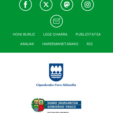
HONI BURUZ
LEGE OHARRA
PUBLIZITATEA
ARAUAK
HARREMANETARAKO
RSS