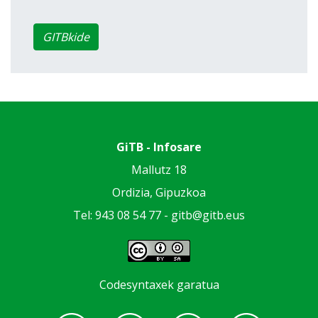
GITBkide
GiTB - Infosare
Mallutz 18
Ordizia, Gipuzkoa
Tel: 943 08 54 77 -
gitb@gitb.eus
Codesyntaxek garatua