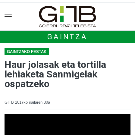
GAINTZA
GAINTZAKO FESTAK
Haur jolasak eta tortilla
lehiaketa Sanmigelak
ospatzeko
GITB
2017ko irailaren 30a