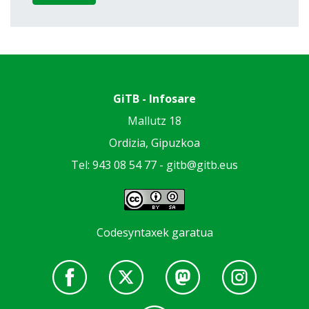
GiTB - Infosare
Mallutz 18
Ordizia, Gipuzkoa
Tel: 943 08 54 77 -
gitb@gitb.eus
Codesyntaxek garatua