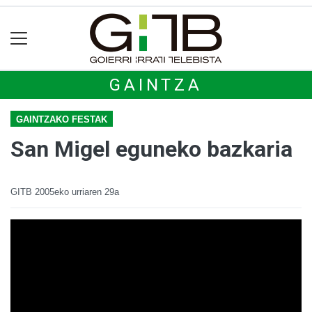
GAINTZA
GAINTZAKO FESTAK
San Migel eguneko bazkaria
GITB
2005eko urriaren 29a