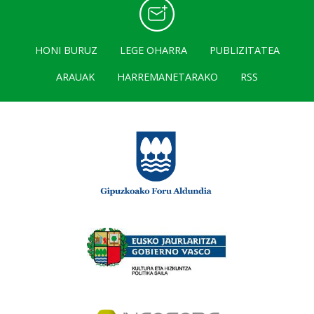
HONI BURUZ
LEGE OHARRA
PUBLIZITATEA
ARAUAK
HARREMANETARAKO
RSS