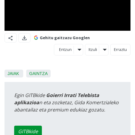
Gehitu gaitzazu Googlen
Entzun
Itzuli
Erraztu
JAIAK
GAINTZA
Egin GITBkide
Goierri Irrati Telebista
aplikazioa
n eta zozketaz, Gida Komertzialeko
abantailaz eta premium edukiaz gozatu.
GITBkide