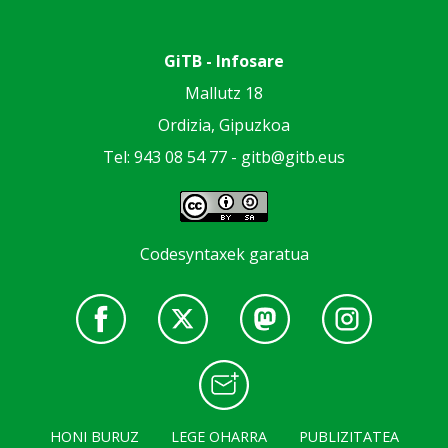
GiTB - Infosare
Mallutz 18
Ordizia, Gipuzkoa
Tel: 943 08 54 77 -
gitb@gitb.eus
Codesyntaxek garatua
HONI BURUZ
LEGE OHARRA
PUBLIZITATEA