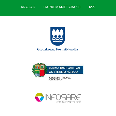
ARAUAK
HARREMANETARAKO
RSS