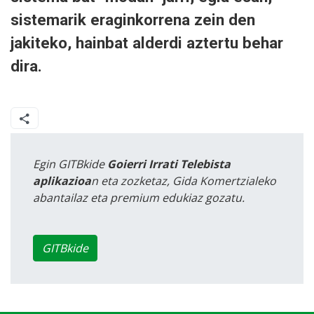
sistemarik eraginkorrena zein den
jakiteko, hainbat alderdi aztertu behar
dira.
Egin GITBkide
Goierri Irrati Telebista
aplikazioa
n eta zozketaz, Gida Komertzialeko
abantailaz eta premium edukiaz gozatu.
GITBkide