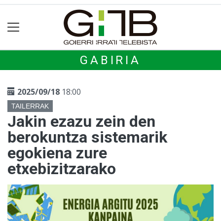
GABIRIA
2025/09/18
18:00
TAILERRAK
Jakin ezazu zein den
berokuntza sistemarik
egokiena zure
etxebizitzarako