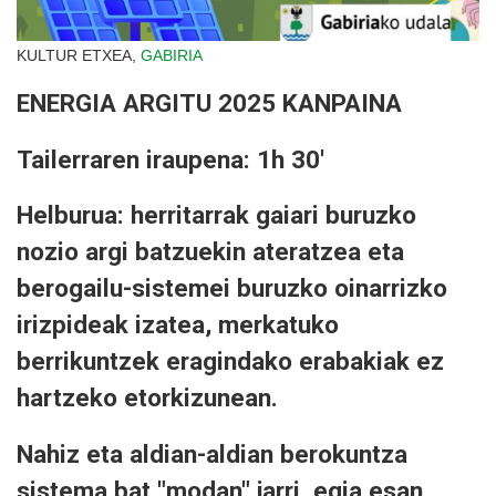
KULTUR ETXEA,
GABIRIA
ENERGIA ARGITU 2025 KANPAINA
Tailerraren iraupena: 1h 30'
Helburua: herritarrak gaiari buruzko
nozio argi batzuekin ateratzea eta
berogailu-sistemei buruzko oinarrizko
irizpideak izatea, merkatuko
berrikuntzek eragindako erabakiak ez
hartzeko etorkizunean.
Nahiz eta aldian-aldian berokuntza
sistema bat "modan" jarri, egia esan,