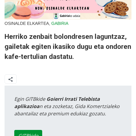
OSINALDE ELKARTEA,
GABIRIA
Herriko zenbait bolondresen laguntzaz,
gailetak egiten ikasiko dugu eta ondoren
kafe-tertulian dastatu.
Egin GITBkide
Goierri Irrati Telebista
aplikazioa
n eta zozketaz, Gida Komertzialeko
abantailaz eta premium edukiaz gozatu.
GITBkide