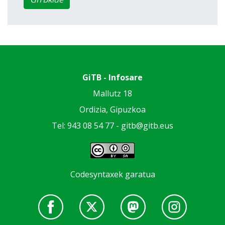
GiTB - Infosare
Mallutz 18
Ordizia, Gipuzkoa
Tel: 943 08 54 77 -
gitb@gitb.eus
Codesyntaxek garatua