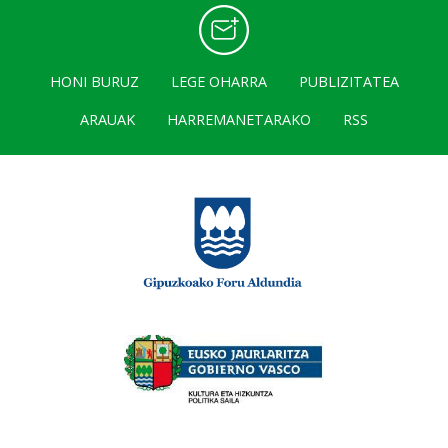
HONI BURUZ
LEGE OHARRA
PUBLIZITATEA
ARAUAK
HARREMANETARAKO
RSS