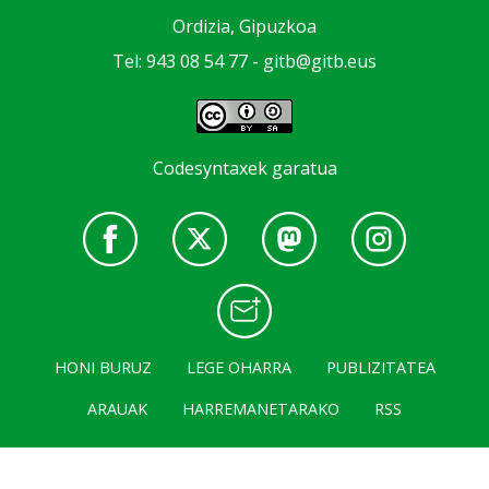
Ordizia, Gipuzkoa
Tel: 943 08 54 77 -
gitb@gitb.eus
Codesyntaxek garatua
HONI BURUZ
LEGE OHARRA
PUBLIZITATEA
ARAUAK
HARREMANETARAKO
RSS