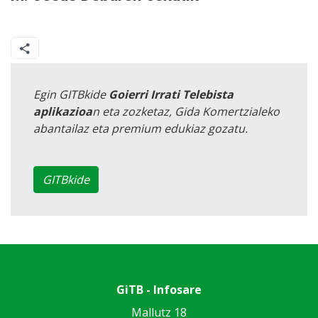
Egin GITBkide
Goierri Irrati Telebista
aplikazioa
n eta zozketaz, Gida Komertzialeko
abantailaz eta premium edukiaz gozatu.
GITBkide
GiTB - Infosare
Mallutz 18