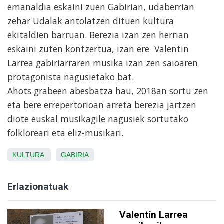
emanaldia eskaini zuen Gabirian, udaberrian
zehar Udalak antolatzen dituen kultura
ekitaldien barruan. Berezia izan zen herrian
eskaini zuten kontzertua, izan ere Valentin
Larrea gabiriarraren musika izan zen saioaren
protagonista nagusietako bat.
Ahots grabeen abesbatza hau, 2018an sortu zen
eta bere errepertorioan arreta berezia jartzen
diote euskal musikagile nagusiek sortutako
folkloreari eta eliz-musikari.
KULTURA
GABIRIA
Erlazionatuak
Valentín Larrea