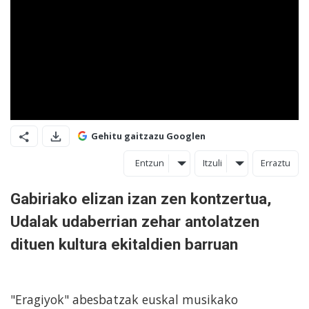
Gehitu gaitzazu Googlen
Entzun
Itzuli
Erraztu
Gabiriako elizan izan zen kontzertua,
Udalak udaberrian zehar antolatzen
dituen kultura ekitaldien barruan
"Eragiyok" abesbatzak euskal musikako