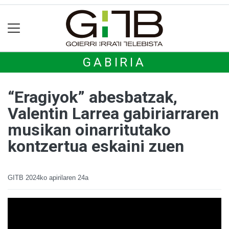
GABIRIA
“Eragiyok” abesbatzak,
Valentin Larrea gabiriarraren
musikan oinarritutako
kontzertua eskaini zuen
GITB
2024ko apirilaren 24a