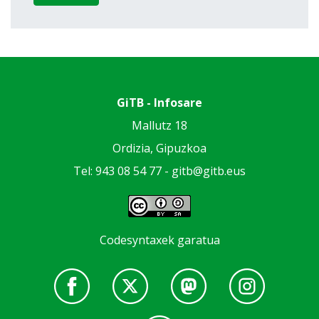
GiTB - Infosare
Mallutz 18
Ordizia, Gipuzkoa
Tel: 943 08 54 77 -
gitb@gitb.eus
Codesyntaxek garatua