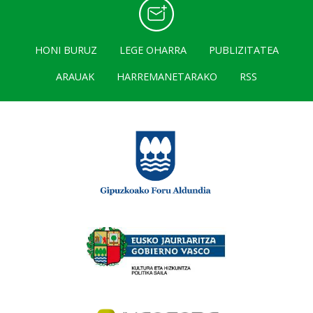
HONI BURUZ
LEGE OHARRA
PUBLIZITATEA
ARAUAK
HARREMANETARAKO
RSS