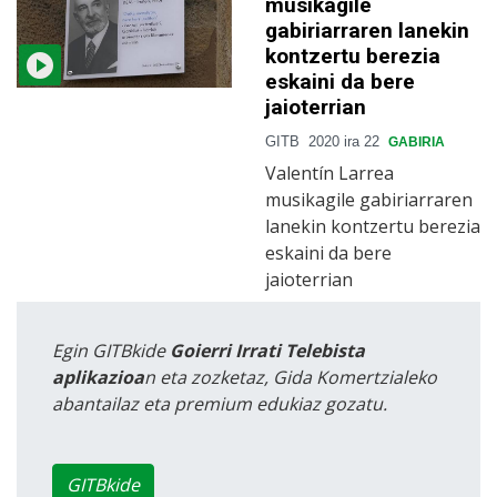
musikagile
gabiriarraren lanekin
kontzertu berezia
eskaini da bere
jaioterrian
GITB
2020 ira 22
GABIRIA
Valentín Larrea
musikagile gabiriarraren
lanekin kontzertu berezia
eskaini da bere
jaioterrian
Egin GITBkide
Goierri Irrati Telebista
aplikazioa
n eta zozketaz, Gida Komertzialeko
abantailaz eta premium edukiaz gozatu.
GITBkide