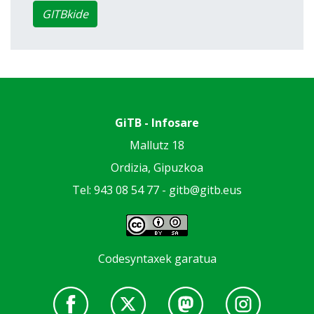
GITBkide
GiTB - Infosare
Mallutz 18
Ordizia, Gipuzkoa
Tel: 943 08 54 77 -
gitb@gitb.eus
Codesyntaxek garatua