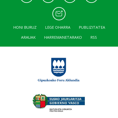
HONI BURUZ
LEGE OHARRA
PUBLIZITATEA
ARAUAK
HARREMANETARAKO
RSS