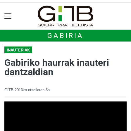
GABIRIA
INAUTERIAK
Gabiriko haurrak inauteri
dantzaldian
GITB
2013ko otsailaren 8a