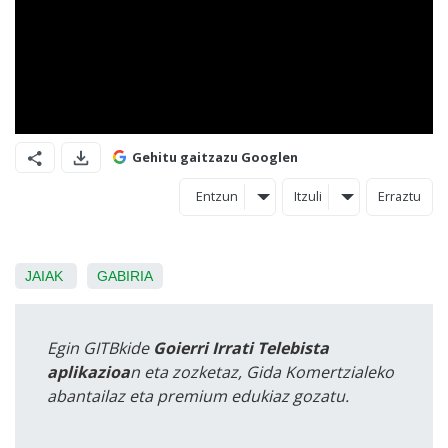
Gehitu gaitzazu Googlen
Entzun
Itzuli
Erraztu
JAIAK
GABIRIA
Egin GITBkide
Goierri Irrati Telebista
aplikazioa
n eta zozketaz, Gida Komertzialeko
abantailaz eta premium edukiaz gozatu.