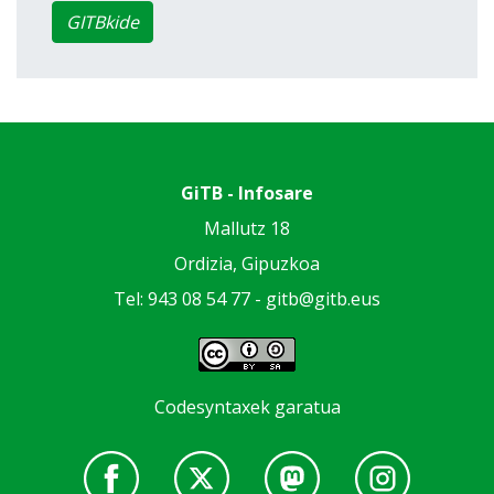
GITBkide
GiTB - Infosare
Mallutz 18
Ordizia, Gipuzkoa
Tel: 943 08 54 77 -
gitb@gitb.eus
Codesyntaxek garatua