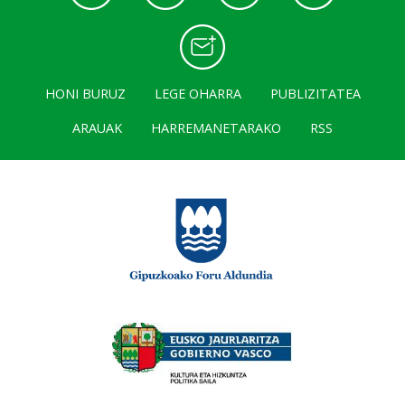
HONI BURUZ
LEGE OHARRA
PUBLIZITATEA
ARAUAK
HARREMANETARAKO
RSS