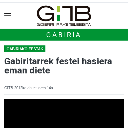
GABIRIA
GABIRIAKO FESTAK
Gabiritarrek festei hasiera
eman diete
GITB
2012ko abuztuaren 14a