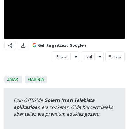
Gehitu gaitzazu Googlen
Entzun
Itzuli
Erraztu
JAIAK
GABIRIA
Egin GITBkide
Goierri Irrati Telebista
aplikazioa
n eta zozketaz, Gida Komertzialeko
abantailaz eta premium edukiaz gozatu.