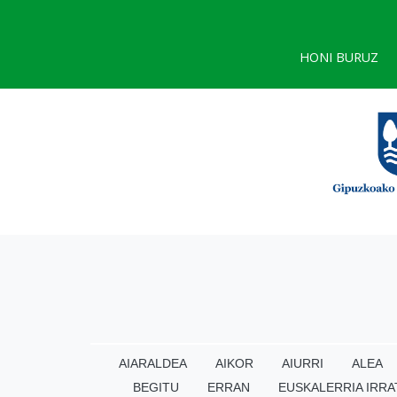
HONI BURUZ
AIARALDEA
AIKOR
AIURRI
ALEA
BEGITU
ERRAN
EUSKALERRIA IRRA