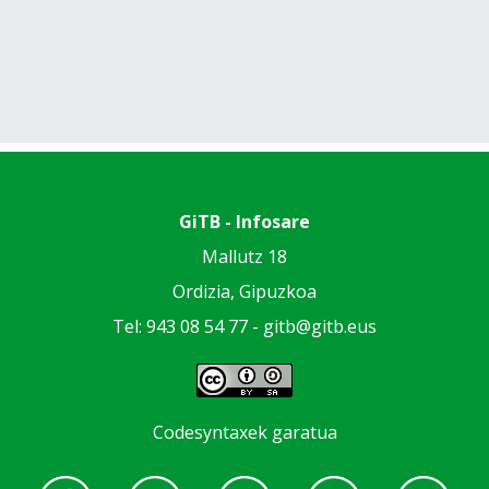
GiTB - Infosare
Mallutz 18
Ordizia, Gipuzkoa
Tel: 943 08 54 77 -
gitb@gitb.eus
Codesyntaxek garatua