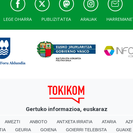
LEGE OHARRA
PUBLIZITATEA
ARAUAK
HARREMANE
Gertuko informazioa, euskaraz
AMEZTI
ANBOTO
ANTXETA IRRATIA
ATARIA
AZP
TIA
GEURIA
GOIENA
GOIERRI TELEBISTA
GUAIXE