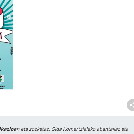
likazioa
n eta zozketaz, Gida Komertzialeko abantailaz eta