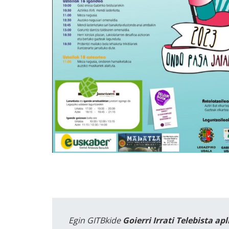
Egin GITBkide
Goierri Irrati Telebista ap