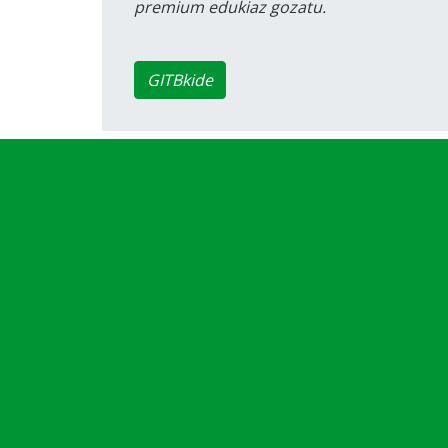
premium edukiaz gozatu.
GITBkide