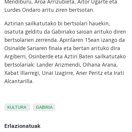
Mendiburu, Aroa Arrizubieta, Aitor Ugarte eta
Lurdes Ondaro aritu ziren bertsotan.
Aztirian sailkatutako bi bertsolari hauekin,
osatuta gelditu da Gabiriako saioan arituko diren
bertsolarien zerrenda. Apirilaren 15ean izango da
Osinalde Sariaren finala eta bertan arituko dira
Argiberri, Osinberde eta Aztiri Baten sailkatutako
bertsolariak: Lander Arizmendi, Oihana Arana,
Xabat Illarregi, Unai Izagirre, Aner Peritz eta Irati
Alcantarilla.
KULTURA
GABIRIA
Erlazionatuak