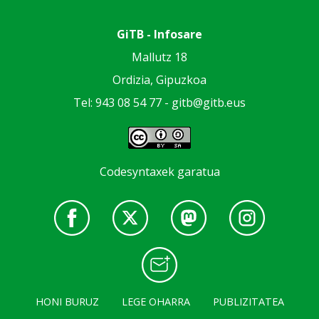
GiTB - Infosare
Mallutz 18
Ordizia, Gipuzkoa
Tel: 943 08 54 77 -
gitb@gitb.eus
Codesyntaxek garatua
HONI BURUZ
LEGE OHARRA
PUBLIZITATEA