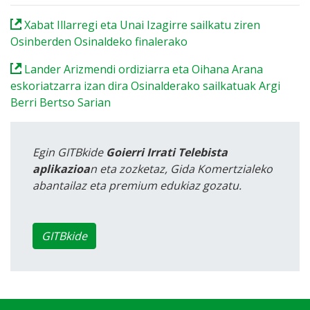
Xabat Illarregi eta Unai Izagirre sailkatu ziren
Osinberden Osinaldeko finalerako
Lander Arizmendi ordiziarra eta Oihana Arana
eskoriatzarra izan dira Osinalderako sailkatuak Argi
Berri Bertso Sarian
Egin GITBkide
Goierri Irrati Telebista
aplikazioa
n eta zozketaz, Gida Komertzialeko
abantailaz eta premium edukiaz gozatu.
GITBkide