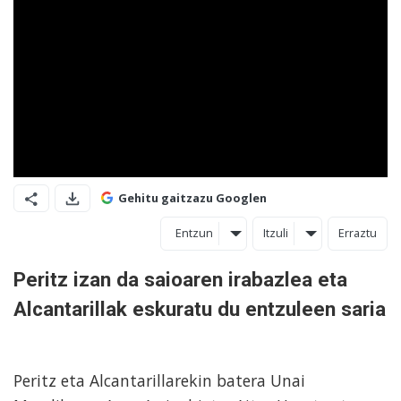
Gehitu gaitzazu Googlen
Entzun
Itzuli
Erraztu
Peritz izan da saioaren irabazlea eta
Alcantarillak eskuratu du entzuleen saria
Peritz eta Alcantarillarekin batera Unai