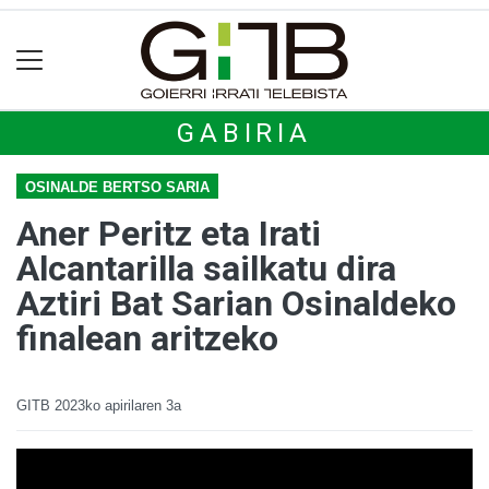
GABIRIA
OSINALDE BERTSO SARIA
Aner Peritz eta Irati
Alcantarilla sailkatu dira
Aztiri Bat Sarian Osinaldeko
finalean aritzeko
GITB
2023ko apirilaren 3a