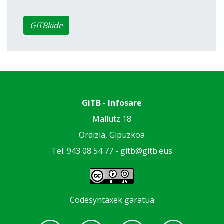
GITBkide
GiTB - Infosare
Mallutz 18
Ordizia, Gipuzkoa
Tel: 943 08 54 77 -
gitb@gitb.eus
Codesyntaxek garatua