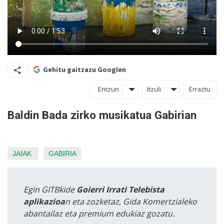
Gehitu gaitzazu Googlen
Entzun
Itzuli
Erraztu
Baldin Bada zirko musikatua Gabirian
JAIAK
GABIRIA
Egin GITBkide
Goierri Irrati Telebista
aplikazioa
n eta zozketaz, Gida Komertzialeko
abantailaz eta premium edukiaz gozatu.