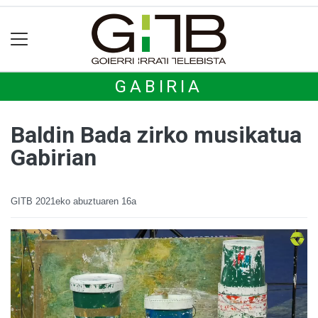
GABIRIA
Baldin Bada zirko musikatua
Gabirian
GITB
2021eko abuztuaren 16a