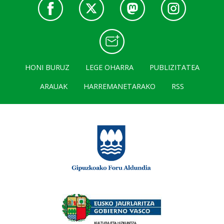
HONI BURUZ
LEGE OHARRA
PUBLIZITATEA
ARAUAK
HARREMANETARAKO
RSS