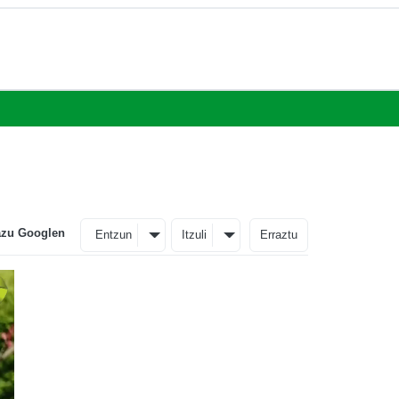
azu Googlen
Entzun
Itzuli
Erraztu