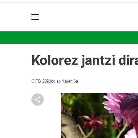
Kolorez jantzi di
GITB
2020ko apirilaren 6a