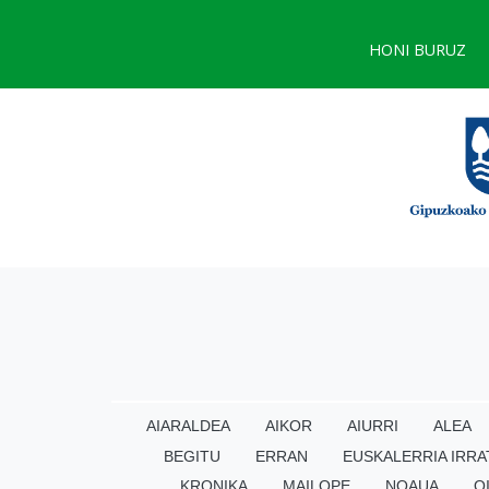
HONI BURUZ
AIARALDEA
AIKOR
AIURRI
ALEA
BEGITU
ERRAN
EUSKALERRIA IRRA
KRONIKA
MAILOPE
NOAUA
O