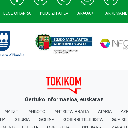
LEGE OHARRA
PUBLIZITATEA
ARAUAK
HARREMANE
Gertuko informazioa, euskaraz
AMEZTI
ANBOTO
ANTXETA IRRATIA
ATARIA
AZP
TIA
GEURIA
GOIENA
GOIERRI TELEBISTA
GUAIXE
IZMENDI TELEBISTA
ORIO GUKA
TXINTXARRI
ZARAUT