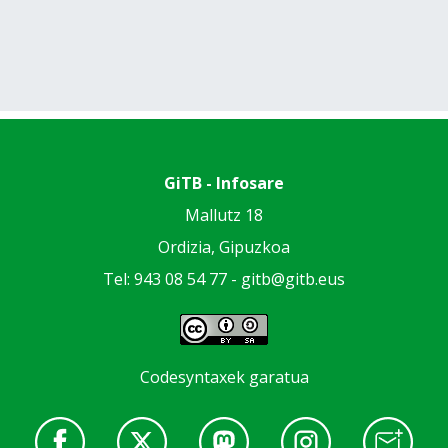
GiTB - Infosare
Mallutz 18
Ordizia, Gipuzkoa
Tel: 943 08 54 77 -
gitb@gitb.eus
Codesyntaxek garatua