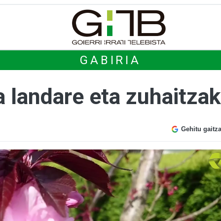
GABIRIA
ra landare eta zuhaitzak
Gehitu gaitz