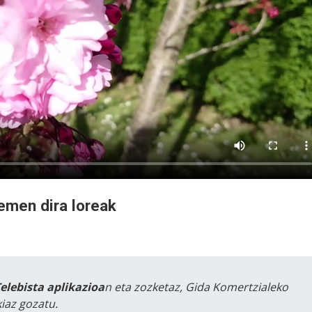
emen dira loreak
Telebista aplikazioa
n eta zozketaz, Gida Komertzialeko
iaz gozatu.