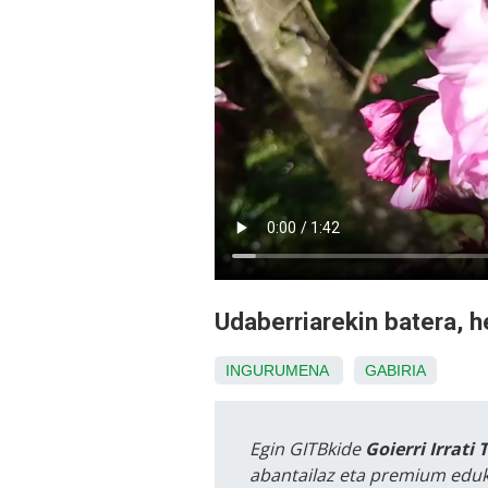
Udaberriarekin batera, h
INGURUMENA
GABIRIA
Egin GITBkide
Goierri Irrati 
abantailaz eta premium eduk