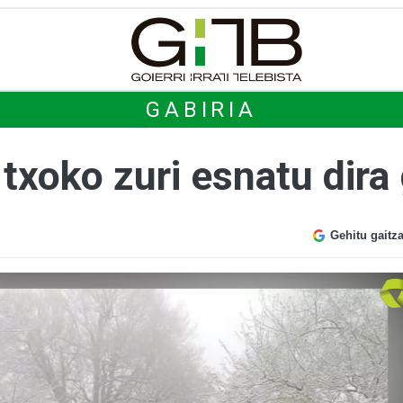
GABIRIA
 txoko zuri esnatu dir
Gehitu gaitz