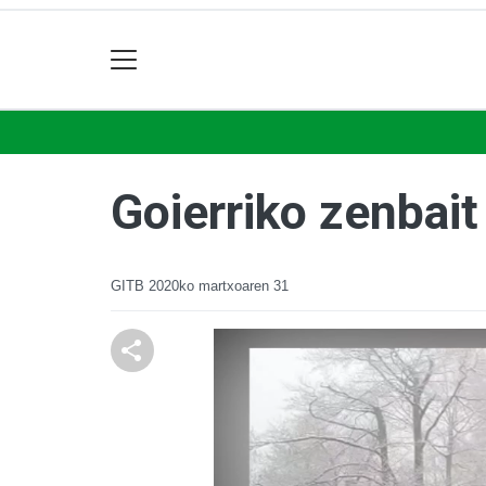
Goierriko zenbait
GITB
2020ko martxoaren 31