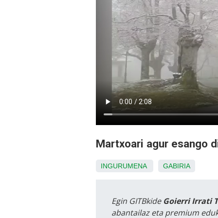
Martxoari agur esango di
INGURUMENA
GABIRIA
Egin GITBkide
Goierri Irrati 
abantailaz eta premium eduk