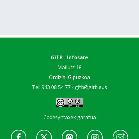
GiTB - Infosare
Mallutz 18
Ordizia, Gipuzkoa
Tel: 943 08 54 77 -
gitb@gitb.eus
Codesyntaxek garatua