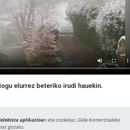
ogu elurrez beteriko irudi hauekin.
Telebista aplikazioa
n eta zozketaz, Gida Komertzialeko
iaz gozatu.