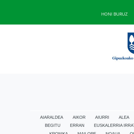
HONI BURUZ
AIARALDEA
AIKOR
AIURRI
ALEA
BEGITU
ERRAN
EUSKALERRIA IRRA
KRONIKA
MAILOPE
NOAUA
O