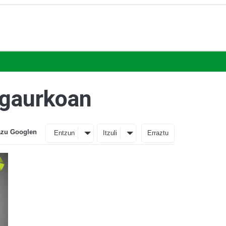
a gaurkoan
azu Googlen
Entzun
Itzuli
Erraztu