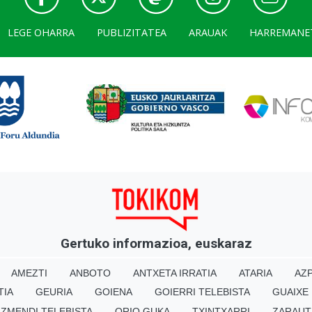
LEGE OHARRA
PUBLIZITATEA
ARAUAK
HARREMANE
Gertuko informazioa, euskaraz
AMEZTI
ANBOTO
ANTXETA IRRATIA
ATARIA
AZP
TIA
GEURIA
GOIENA
GOIERRI TELEBISTA
GUAIXE
IZMENDI TELEBISTA
ORIO GUKA
TXINTXARRI
ZARAUT