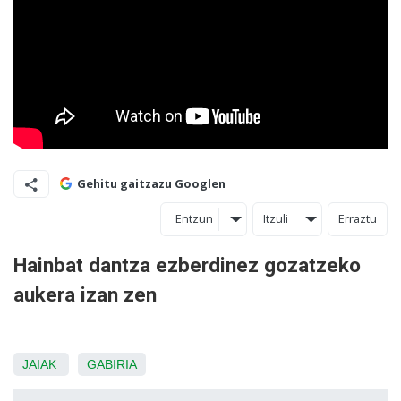
Gehitu gaitzazu Googlen
Entzun
Itzuli
Erraztu
Hainbat dantza ezberdinez gozatzeko
aukera izan zen
JAIAK
GABIRIA