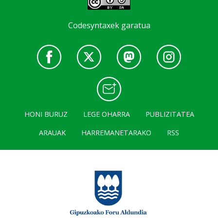
Codesyntaxek garatua
HONI BURUZ
LEGE OHARRA
PUBLIZITATEA
ARAUAK
HARREMANETARAKO
RSS