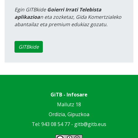
Egin GITBkide
Goierri Irrati Telebista
aplikazioa
n eta zozketaz, Gida Komertzialeko
abantailaz eta premium edukiaz gozatu.
GITBkide
GiTB - Infosare
Mallutz 18
Ordizia, Gipuzkoa
Tel: 943 08 54 77 -
gitb@gitb.eus