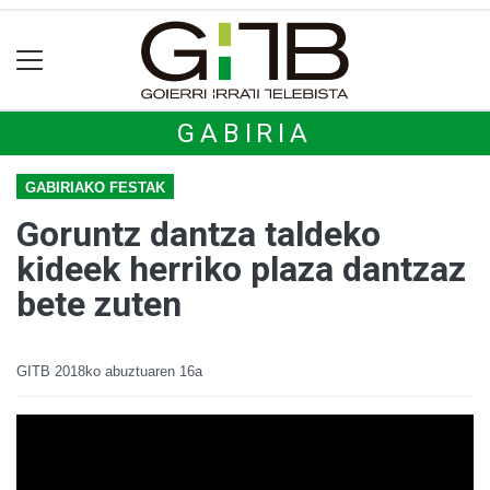
GABIRIA
GABIRIAKO FESTAK
Goruntz dantza taldeko
kideek herriko plaza dantzaz
bete zuten
GITB
2018ko abuztuaren 16a