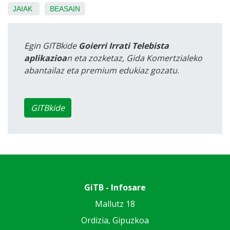
JAIAK
BEASAIN
Egin GITBkide
Goierri Irrati Telebista
aplikazioa
n eta zozketaz, Gida Komertzialeko
abantailaz eta premium edukiaz gozatu.
GITBkide
GiTB - Infosare
Mallutz 18
Ordizia, Gipuzkoa