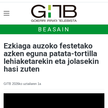
BEASAIN
Ezkiaga auzoko festetako
azken eguna patata-tortilla
lehiaketarekin eta jolasekin
hasi zuten
GITB
2026ko uztailaren 1a