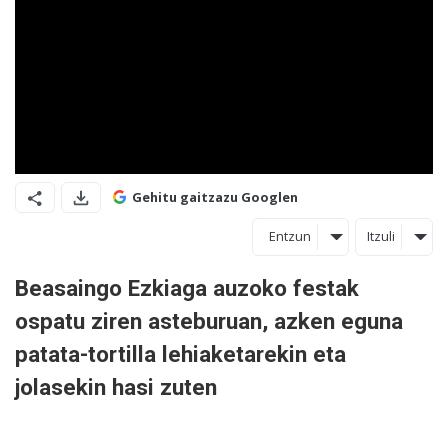
Gehitu gaitzazu Googlen
Entzun
Itzuli
Beasaingo Ezkiaga auzoko festak
ospatu ziren asteburuan, azken eguna
patata-tortilla lehiaketarekin eta
jolasekin hasi zuten