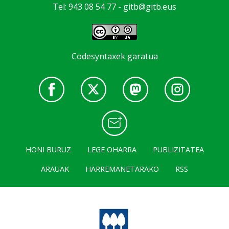
Tel: 943 08 54 77 -
gitb@gitb.eus
Codesyntaxek garatua
HONI BURUZ
LEGE OHARRA
PUBLIZITATEA
ARAUAK
HARREMANETARAKO
RSS