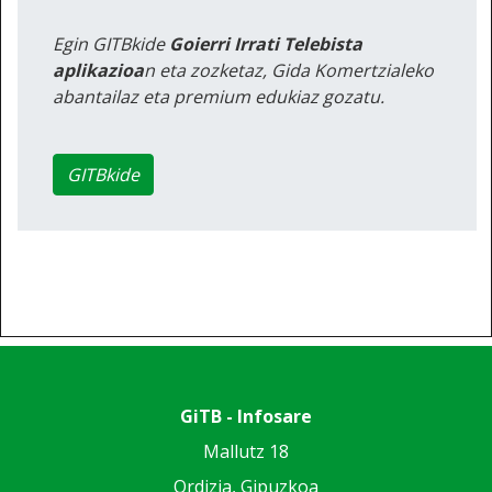
Egin GITBkide
Goierri Irrati Telebista
aplikazioa
n eta zozketaz, Gida Komertzialeko
abantailaz eta premium edukiaz gozatu.
GITBkide
GiTB - Infosare
Mallutz 18
Ordizia, Gipuzkoa