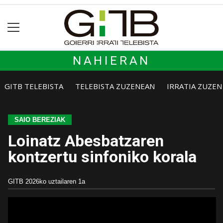
NAHIERAN
GITB TELEBISTA
TELEBISTA ZUZENEAN
IRRATIA ZUZE
SAIO BEREZIAK
Loinatz Abesbatzaren
kontzertu sinfoniko korala
GITB
2026ko uztailaren 1a