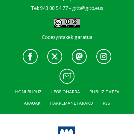
Tel: 943 08 54 77 -
gitb@gitb.eus
Codesyntaxek garatua
HONI BURUZ
LEGE OHARRA
PUBLIZITATEA
ARAUAK
HARREMANETARAKO
RSS