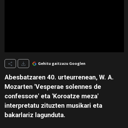
Gehitu gaitzazu Googlen
Abesbatzaren 40. urteurrenean, W. A.
Mozarten 'Vesperae solennes de
confessore' eta 'Koroatze meza'
interpretatu zituzten musikari eta
bakarlariz lagunduta.