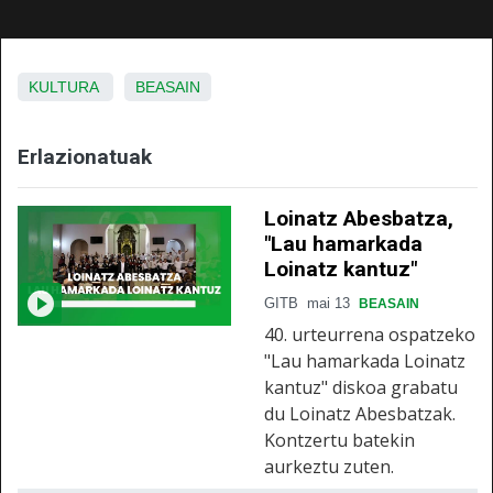
KULTURA
BEASAIN
Erlazionatuak
Loinatz Abesbatza,
"Lau hamarkada
Loinatz kantuz"
GITB
mai 13
BEASAIN
40. urteurrena ospatzeko
"Lau hamarkada Loinatz
kantuz" diskoa grabatu
du Loinatz Abesbatzak.
Kontzertu batekin
aurkeztu zuten.