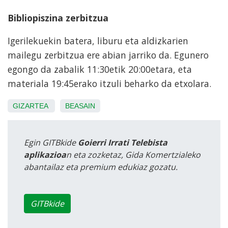
Bibliopiszina zerbitzua
Igerilekuekin batera, liburu eta aldizkarien
mailegu zerbitzua ere abian jarriko da. Egunero
egongo da zabalik 11:30etik 20:00etara, eta
materiala 19:45erako itzuli beharko da etxolara.
GIZARTEA
BEASAIN
Egin GITBkide
Goierri Irrati Telebista
aplikazioa
n eta zozketaz, Gida Komertzialeko
abantailaz eta premium edukiaz gozatu.
GITBkide