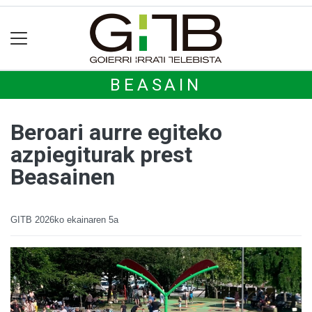
BEASAIN
Beroari aurre egiteko
azpiegiturak prest
Beasainen
GITB
2026ko ekainaren 5a