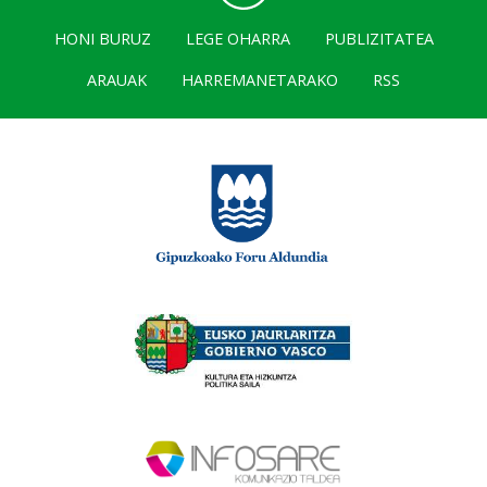
HONI BURUZ
LEGE OHARRA
PUBLIZITATEA
ARAUAK
HARREMANETARAKO
RSS