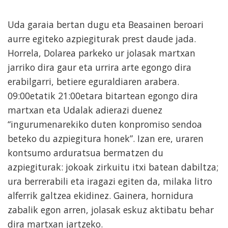
Uda garaia bertan dugu eta Beasainen beroari
aurre egiteko azpiegiturak prest daude jada.
Horrela, Dolarea parkeko ur jolasak martxan
jarriko dira gaur eta urrira arte egongo dira
erabilgarri, betiere eguraldiaren arabera.
09:00etatik 21:00etara bitartean egongo dira
martxan eta Udalak adierazi duenez
“ingurumenarekiko duten konpromiso sendoa
beteko du azpiegitura honek”. Izan ere, uraren
kontsumo arduratsua bermatzen du
azpiegiturak: jokoak zirkuitu itxi batean dabiltza;
ura berrerabili eta iragazi egiten da, milaka litro
alferrik galtzea ekidinez. Gainera, hornidura
zabalik egon arren, jolasak eskuz aktibatu behar
dira martxan jartzeko.