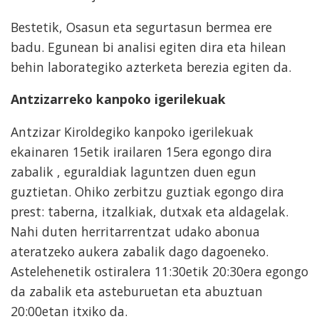
Bestetik, Osasun eta segurtasun bermea ere
badu. Egunean bi analisi egiten dira eta hilean
behin laborategiko azterketa berezia egiten da.
Antzizarreko kanpoko igerilekuak
Antzizar Kiroldegiko kanpoko igerilekuak
ekainaren 15etik irailaren 15era egongo dira
zabalik , eguraldiak laguntzen duen egun
guztietan. Ohiko zerbitzu guztiak egongo dira
prest: taberna, itzalkiak, dutxak eta aldagelak.
Nahi duten herritarrentzat udako abonua
ateratzeko aukera zabalik dago dagoeneko.
Astelehenetik ostiralera 11:30etik 20:30era egongo
da zabalik eta asteburuetan eta abuztuan
20:00etan itxiko da.