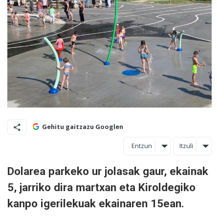
Gehitu gaitzazu Googlen
Entzun
Itzuli
Dolarea parkeko ur jolasak gaur, ekainak
5, jarriko dira martxan eta Kiroldegiko
kanpo igerilekuak ekainaren 15ean.