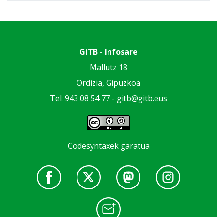
GiTB - Infosare
Mallutz 18
Ordizia, Gipuzkoa
Tel: 943 08 54 77 -
gitb@gitb.eus
Codesyntaxek garatua