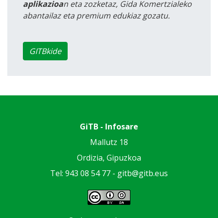
aplikazioa
n eta zozketaz, Gida Komertzialeko
abantailaz eta premium edukiaz gozatu.
GITBkide
GiTB - Infosare
Mallutz 18
Ordizia, Gipuzkoa
Tel: 943 08 54 77 -
gitb@gitb.eus