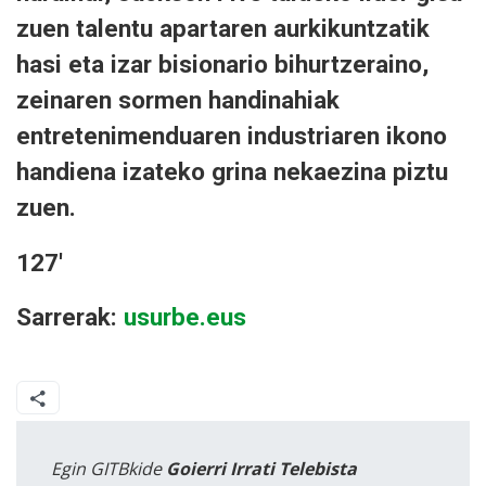
zuen talentu apartaren aurkikuntzatik
hasi eta izar bisionario bihurtzeraino,
zeinaren sormen handinahiak
entretenimenduaren industriaren ikono
handiena izateko grina nekaezina piztu
zuen.
127'
Sarrerak:
usurbe.eus
Egin GITBkide
Goierri Irrati Telebista