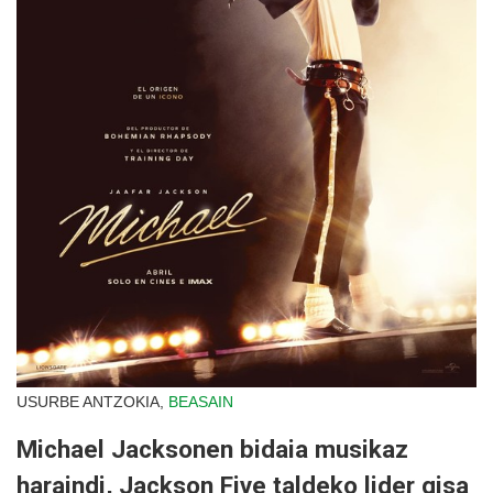
USURBE ANTZOKIA,
BEASAIN
Michael Jacksonen bidaia musikaz
haraindi, Jackson Five taldeko lider gisa