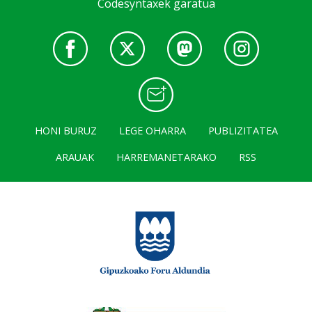
Codesyntaxek garatua
HONI BURUZ
LEGE OHARRA
PUBLIZITATEA
ARAUAK
HARREMANETARAKO
RSS