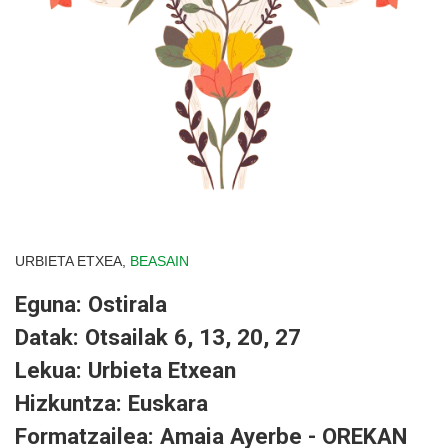
URBIETA ETXEA,
BEASAIN
Eguna: Ostirala
Datak: Otsailak 6, 13, 20, 27
Lekua: Urbieta Etxean
Hizkuntza: Euskara
Formatzailea: Amaia Ayerbe - OREKAN