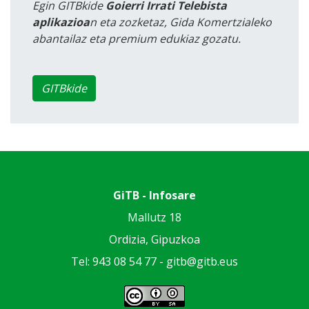
Egin GITBkide
Goierri Irrati Telebista
aplikazioa
n eta zozketaz, Gida Komertzialeko
abantailaz eta premium edukiaz gozatu.
GITBkide
GiTB - Infosare
Mallutz 18
Ordizia, Gipuzkoa
Tel: 943 08 54 77 -
gitb@gitb.eus