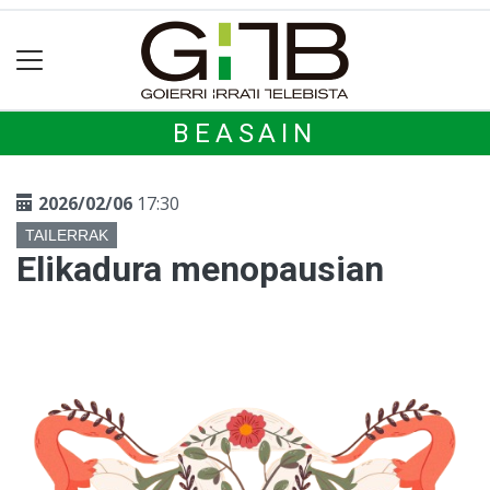
BEASAIN
2026/02/06
17:30
TAILERRAK
Elikadura menopausian