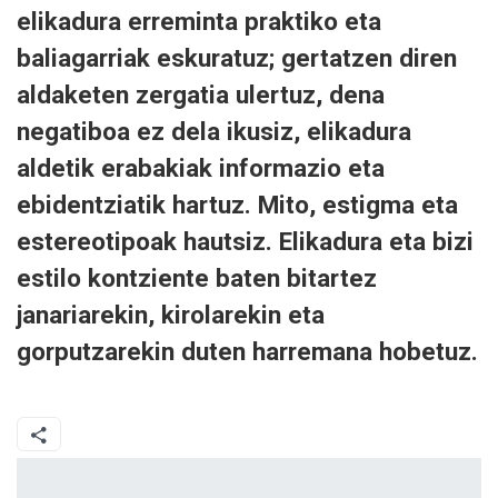
elikadura erreminta praktiko eta
baliagarriak eskuratuz; gertatzen diren
aldaketen zergatia ulertuz, dena
negatiboa ez dela ikusiz, elikadura
aldetik erabakiak informazio eta
ebidentziatik hartuz. Mito, estigma eta
estereotipoak hautsiz. Elikadura eta bizi
estilo kontziente baten bitartez
janariarekin, kirolarekin eta
gorputzarekin duten harremana hobetuz.