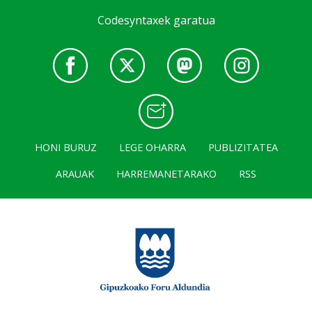
Codesyntaxek garatua
HONI BURUZ
LEGE OHARRA
PUBLIZITATEA
ARAUAK
HARREMANETARAKO
RSS