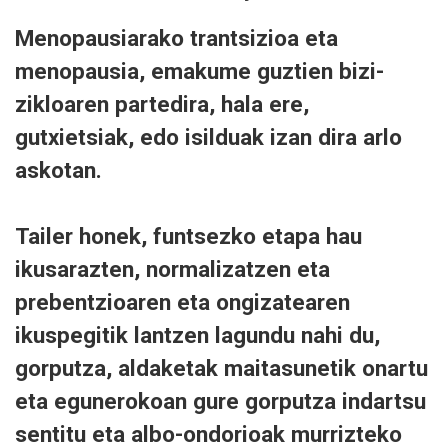
Menopausiarako trantsizioa eta
menopausia, emakume guztien bizi-
zikloaren partedira, hala ere,
gutxietsiak, edo isilduak izan dira arlo
askotan.
Tailer honek, funtsezko etapa hau
ikusarazten, normalizatzen eta
prebentzioaren eta ongizatearen
ikuspegitik lantzen lagundu nahi du,
gorputza, aldaketak maitasunetik onartu
eta egunerokoan gure gorputza indartsu
sentitu eta albo-ondorioak murrizteko