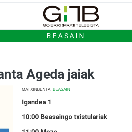
BEASAIN
nta Ageda jaiak
MATXINBENTA,
BEASAIN
Igandea 1
10:00 Beasaingo txistulariak
11:00 Meza