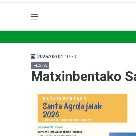
2026/02/01
10:30
FESTA
Matxinbentako Sa