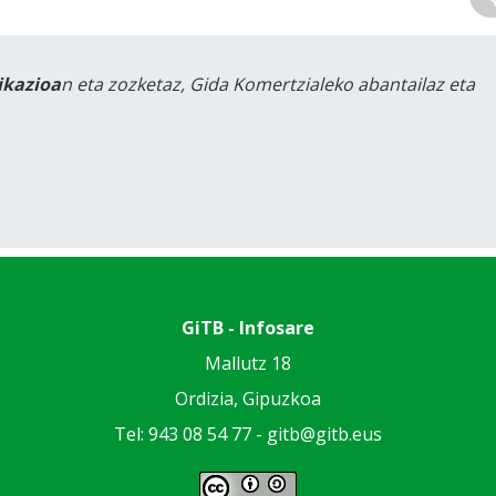
likazioa
n eta zozketaz, Gida Komertzialeko abantailaz eta
GiTB - Infosare
Mallutz 18
Ordizia, Gipuzkoa
Tel: 943 08 54 77 -
gitb@gitb.eus