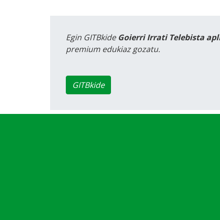
Egin GITBkide
Goierri Irrati Telebista ap
premium edukiaz gozatu.
GITBkide