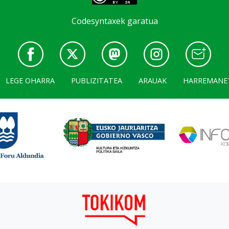
Codesyntaxek garatua
LEGE OHARRA
PUBLIZITATEA
ARAUAK
HARREMANE