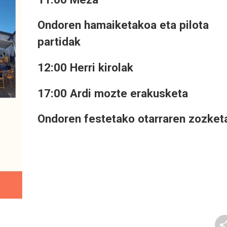
Ondoren hamaiketakoa eta pilota
partidak
12:00 Herri kirolak
17:00 Ardi mozte erakusketa
Ondoren festetako otarraren zozket