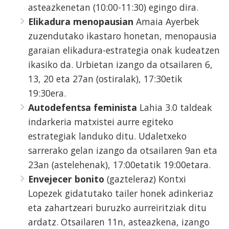
asteazkenetan (10:00-11:30) egingo dira.
Elikadura menopausian
Amaia Ayerbek
zuzendutako ikastaro honetan, menopausia
garaian elikadura-estrategia onak kudeatzen
ikasiko da. Urbietan izango da otsailaren 6,
13, 20 eta 27an (ostiralak), 17:30etik
19:30era.
Autodefentsa feminista
Lahia 3.0 taldeak
indarkeria matxistei aurre egiteko
estrategiak landuko ditu. Udaletxeko
sarrerako gelan izango da otsailaren 9an eta
23an (astelehenak), 17:00etatik 19:00etara.
Envejecer bonito
(gazteleraz) Kontxi
Lopezek gidatutako tailer honek adinkeriaz
eta zahartzeari buruzko aurreiritziak ditu
ardatz. Otsailaren 11n, asteazkena, izango