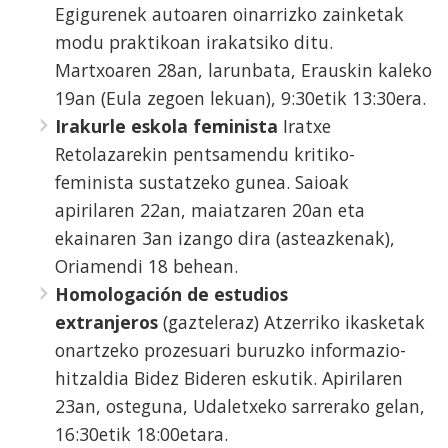
Egigurenek autoaren oinarrizko zainketak
modu praktikoan irakatsiko ditu.
Martxoaren 28an, larunbata, Erauskin kaleko
19an (Eula zegoen lekuan), 9:30etik 13:30era.
Irakurle eskola feminista
Iratxe
Retolazarekin pentsamendu kritiko-
feminista sustatzeko gunea. Saioak
apirilaren 22an, maiatzaren 20an eta
ekainaren 3an izango dira (asteazkenak),
Oriamendi 18 behean.
Homologación de estudios
extranjeros
(gazteleraz) Atzerriko ikasketak
onartzeko prozesuari buruzko informazio-
hitzaldia Bidez Bideren eskutik. Apirilaren
23an, osteguna, Udaletxeko sarrerako gelan,
16:30etik 18:00etara.