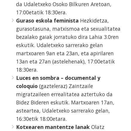
da Udaletxeko Osoko Bilkuren Aretoan,
17:00etatik 18:30era.
Guraso eskola feminista
Hezkidetza,
gurasotasuna, matxismoa eta sexualitatea
bezalako gaiak jorratuko dira Lahia 3.0ren
eskutik. Udaletxeko sarrerako gelan
martxoaren 9an eta 23an, eta apirilaren
13an eta 27an (astelehenak), 17:00etatik
18:30era.
Luces en sombra – documental y
coloquio
(gazteleraz) Zaintzaile
migratzaileen errealitatea aztertuko da
Bidez Bideren eskutik. Martxoaren 17an,
asteartea, Udaletxeko sarrerako gelan,
16:30etik 18:00etara.
Kotxearen mantentze lanak
Olatz