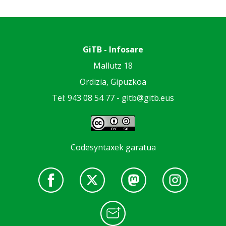
GiTB - Infosare
Mallutz 18
Ordizia, Gipuzkoa
Tel: 943 08 54 77 -
gitb@gitb.eus
Codesyntaxek garatua