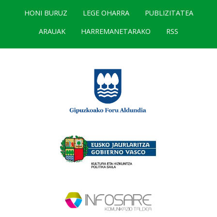
HONI BURUZ
LEGE OHARRA
PUBLIZITATEA
ARAUAK
HARREMANETARAKO
RSS