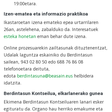
19:00etara.
Izen-ematea eta informazio praktikoa
Ikastaroetan izena emateko epea urtarrilaren
26an, astelehena, zabalduko da. Interesatuek
esteka honetan
eman behar dute izena.
Online prozesuarekin zailtasunak dituztenentzat,
Udalak laguntza eskainiko du Berdintasun
sailean, 943 02 80 50 edo 688 76 86 08
telefonoetara deituta,
edota
berdintasuna@beasain.eus
helbidera
idatzita.
Berdintasun Kontseilua, elkarlanerako gunea
Ekimena Berdintasun Kontseiluaren lanari esker
egituratu da. Organo hau herriko emakume eta