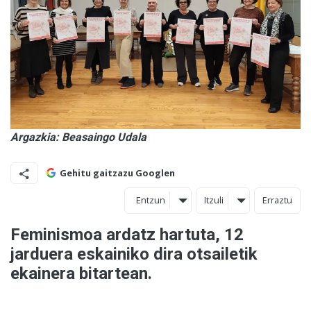
Argazkia: Beasaingo Udala
Gehitu gaitzazu Googlen
Entzun
Itzuli
Erraztu
Feminismoa ardatz hartuta, 12
jarduera eskainiko dira otsailetik
ekainera bitartean.