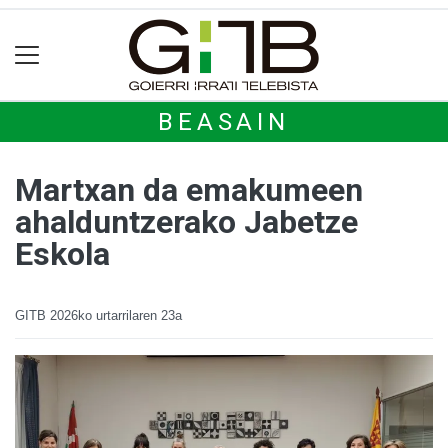
BEASAIN
Martxan da emakumeen
ahalduntzerako Jabetze
Eskola
GITB
2026ko urtarrilaren 23a