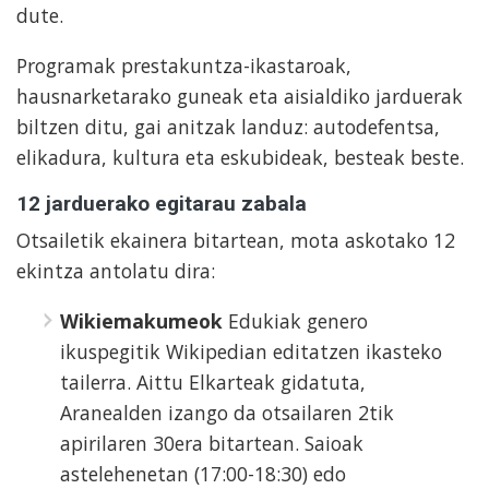
dute.
Programak prestakuntza-ikastaroak,
hausnarketarako guneak eta aisialdiko jarduerak
biltzen ditu, gai anitzak landuz: autodefentsa,
elikadura, kultura eta eskubideak, besteak beste.
12 jarduerako egitarau zabala
Otsailetik ekainera bitartean, mota askotako 12
ekintza antolatu dira:
Wikiemakumeok
Edukiak genero
ikuspegitik Wikipedian editatzen ikasteko
tailerra. Aittu Elkarteak gidatuta,
Aranealden izango da otsailaren 2tik
apirilaren 30era bitartean. Saioak
astelehenetan (17:00-18:30) edo