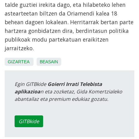
talde guztiei irekita dago, eta hilabeteko lehen
astearteetan biltzen da Oriamendi kalea 18
behean dagoen lokalean. Herritarrak bertan parte
hartzera gonbidatzen dira, berdintasun politika
publikoak modu partekatuan eraikitzen
jarraitzeko.
GIZARTEA
BEASAIN
Egin GITBkide
Goierri Irrati Telebista
aplikazioa
n eta zozketaz, Gida Komertzialeko
abantailaz eta premium edukiaz gozatu.
GITBkide