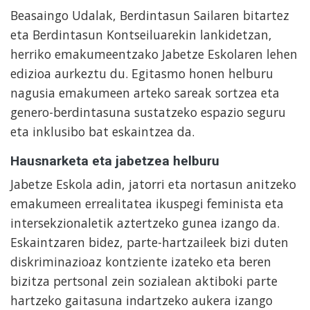
Beasaingo Udalak, Berdintasun Sailaren bitartez
eta Berdintasun Kontseiluarekin lankidetzan,
herriko emakumeentzako Jabetze Eskolaren lehen
edizioa aurkeztu du. Egitasmo honen helburu
nagusia emakumeen arteko sareak sortzea eta
genero-berdintasuna sustatzeko espazio seguru
eta inklusibo bat eskaintzea da.
Hausnarketa eta jabetzea helburu
Jabetze Eskola adin, jatorri eta nortasun anitzeko
emakumeen errealitatea ikuspegi feminista eta
intersekzionaletik aztertzeko gunea izango da.
Eskaintzaren bidez, parte-hartzaileek bizi duten
diskriminazioaz kontziente izateko eta beren
bizitza pertsonal zein sozialean aktiboki parte
hartzeko gaitasuna indartzeko aukera izango