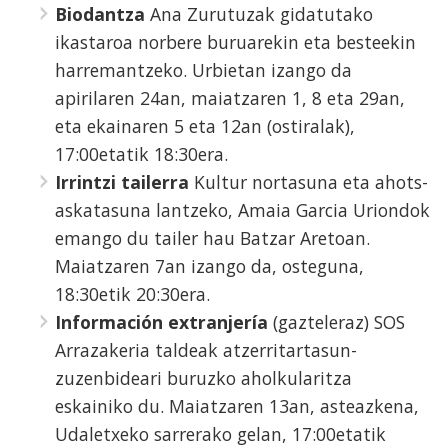
Biodantza
Ana Zurutuzak gidatutako
ikastaroa norbere buruarekin eta besteekin
harremantzeko. Urbietan izango da
apirilaren 24an, maiatzaren 1, 8 eta 29an,
eta ekainaren 5 eta 12an (ostiralak),
17:00etatik 18:30era.
Irrintzi tailerra
Kultur nortasuna eta ahots-
askatasuna lantzeko, Amaia Garcia Uriondok
emango du tailer hau Batzar Aretoan.
Maiatzaren 7an izango da, osteguna,
18:30etik 20:30era.
Información extranjería
(gazteleraz) SOS
Arrazakeria taldeak atzerritartasun-
zuzenbideari buruzko aholkularitza
eskainiko du. Maiatzaren 13an, asteazkena,
Udaletxeko sarrerako gelan, 17:00etatik