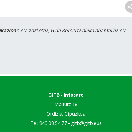
likazioa
n eta zozketaz, Gida Komertzialeko abantailaz eta
GiTB - Infosare
Mallutz 18
Ordizia, Gipuzkoa
Tel: 943 08 54 77 -
gitb@gitb.eus