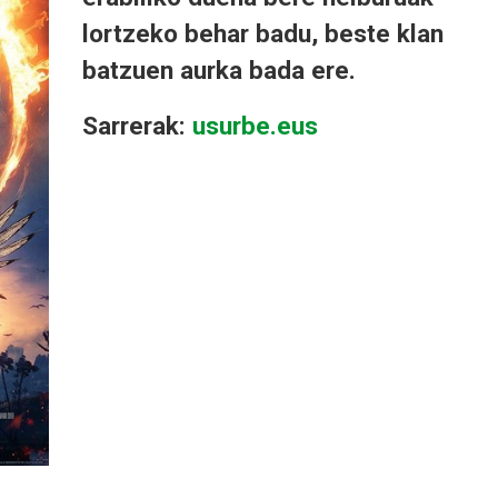
lortzeko behar badu, beste klan
batzuen aurka bada ere.
Sarrerak:
usurbe.eus