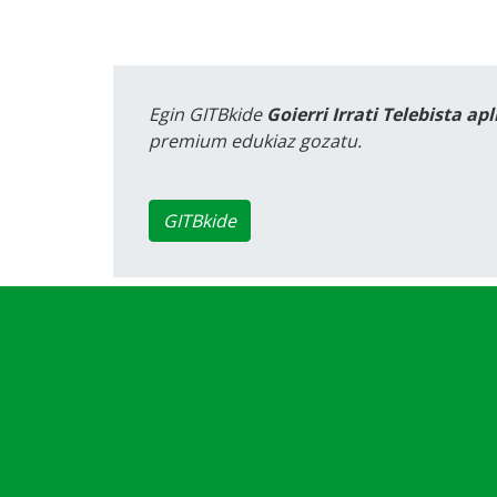
Egin GITBkide
Goierri Irrati Telebista ap
premium edukiaz gozatu.
GITBkide