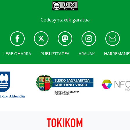
Codesyntaxek garatua
LEGE OHARRA
PUBLIZITATEA
ARAUAK
HARREMANE