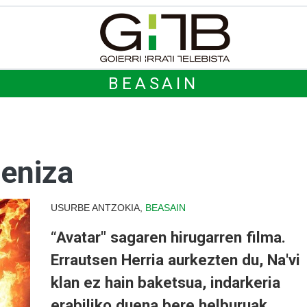
BEASAIN
ceniza
USURBE ANTZOKIA,
BEASAIN
“Avatar" sagaren hirugarren filma.
Errautsen Herria aurkezten du, Na'vi
klan ez hain baketsua, indarkeria
erabiliko duena bere helburuak