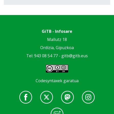
GiTB - Infosare
Mallutz 18
Ordizia, Gipuzkoa
Tel: 943 08 54 77 -
gitb@gitb.eus
Codesyntaxek garatua