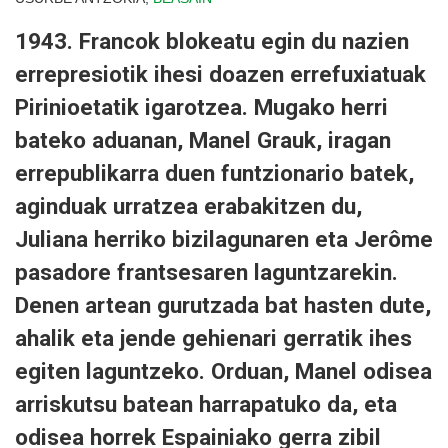
1943. Francok blokeatu egin du nazien
errepresiotik ihesi doazen errefuxiatuak
Pirinioetatik igarotzea. Mugako herri
bateko aduanan, Manel Grauk, iragan
errepublikarra duen funtzionario batek,
aginduak urratzea erabakitzen du,
Juliana herriko bizilagunaren eta Jerôme
pasadore frantsesaren laguntzarekin.
Denen artean gurutzada bat hasten dute,
ahalik eta jende gehienari gerratik ihes
egiten laguntzeko. Orduan, Manel odisea
arriskutsu batean harrapatuko da, eta
odisea horrek Espainiako gerra zibil