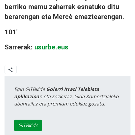
berriko mamu zaharrak esnatuko ditu
berarengan eta Mercè emaztearengan.
101'
Sarrerak:
usurbe.eus
Egin GITBkide
Goierri Irrati Telebista
aplikazioa
n eta zozketaz, Gida Komertzialeko
abantailaz eta premium edukiaz gozatu.
GITBkide