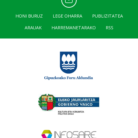
HONI BURUZ
LEGE OHARRA
PUBLIZITATEA
ARAUAK
HARREMANETARAKO
RSS