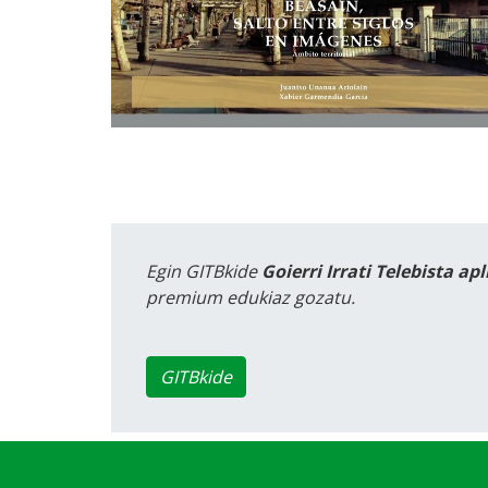
Egin GITBkide
Goierri Irrati Telebista ap
premium edukiaz gozatu.
GITBkide