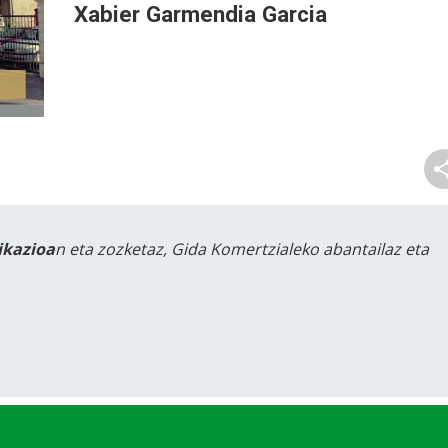
Xabier Garmendia Garcia
likazioa
n eta zozketaz, Gida Komertzialeko abantailaz eta