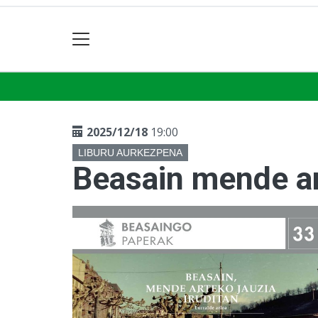
2025/12/18
19:00
LIBURU AURKEZPENA
Beasain mende art