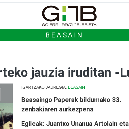
BEASAIN
eko jauzia iruditan -L
IGARTZAKO JAUREGIA,
BEASAIN
Beasaingo Paperak bildumako 33.
zenbakiaren aurkezpena
Egileak: Juantxo Unanua Artolain eta