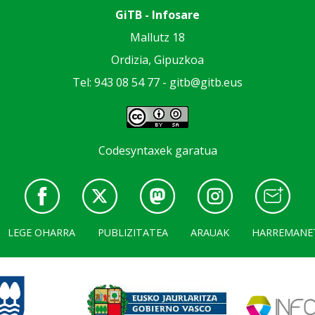
GiTB - Infosare
Mallutz 18
Ordizia, Gipuzkoa
Tel: 943 08 54 77 -
gitb@gitb.eus
Codesyntaxek garatua
LEGE OHARRA
PUBLIZITATEA
ARAUAK
HARREMANE