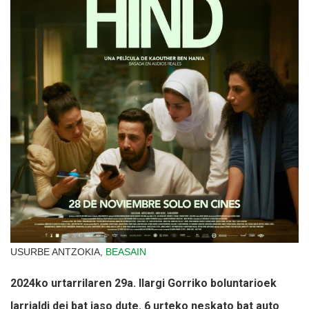
USURBE ANTZOKIA,
BEASAIN
2024ko urtarrilaren 29a. Ilargi Gorriko boluntarioek
larrialdi dei bat jaso dute. 6 urteko neskato bat auto