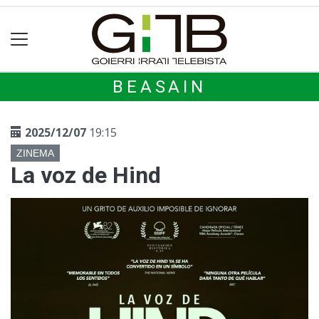
BEASAIN
2025/12/07
19:15
ZINEMA
La voz de Hind