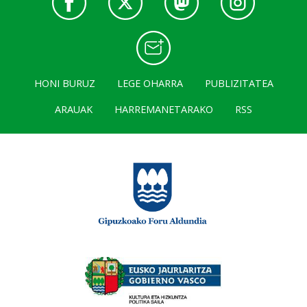
HONI BURUZ
LEGE OHARRA
PUBLIZITATEA
ARAUAK
HARREMANETARAKO
RSS