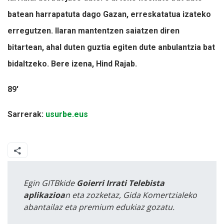
batean harrapatuta dago Gazan, erreskatatua izateko
erregutzen. Ilaran mantentzen saiatzen diren
bitartean, ahal duten guztia egiten dute anbulantzia bat
bidaltzeko. Bere izena, Hind Rajab.
89'
Sarrerak:
usurbe.eus
Egin GITBkide
Goierri Irrati Telebista
aplikazioa
n eta zozketaz, Gida Komertzialeko
abantailaz eta premium edukiaz gozatu.