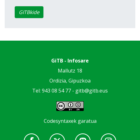
GITBkide
GiTB - Infosare
Mallutz 18
Ordizia, Gipuzkoa
Tel: 943 08 54 77 -
gitb@gitb.eus
Codesyntaxek garatua