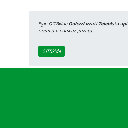
Egin GITBkide
Goierri Irrati Telebista ap
premium edukiaz gozatu.
GITBkide