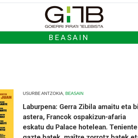
BEASAIN
USURBE ANTZOKIA,
BEASAIN
Laburpena: Gerra Zibila amaitu eta b
astera, Francok ospakizun-afaria
eskatu du Palace hotelean. Teniente
gazte batek, maître zorrotz batek et