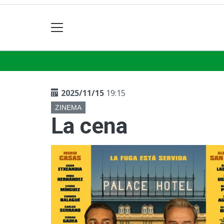
2025/11/15
19:15
ZINEMA
La cena