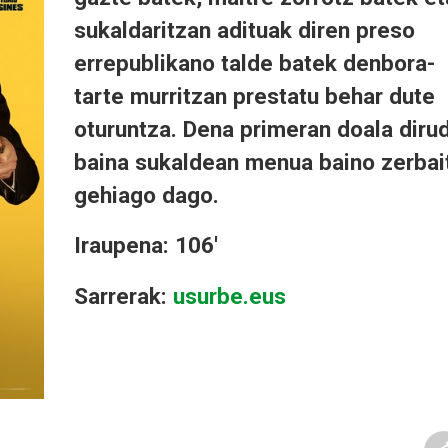
sukaldaritzan adituak diren preso
errepublikano talde batek denbora-
tarte murritzan prestatu behar dute
oturuntza. Dena primeran doala dirud
baina sukaldean menua baino zerbai
gehiago dago.
Iraupena: 106'
Sarrerak:
usurbe.eus