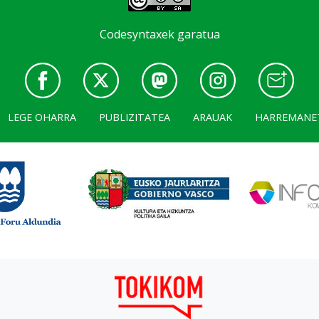
Codesyntaxek garatua
LEGE OHARRA
PUBLIZITATEA
ARAUAK
HARREMANE