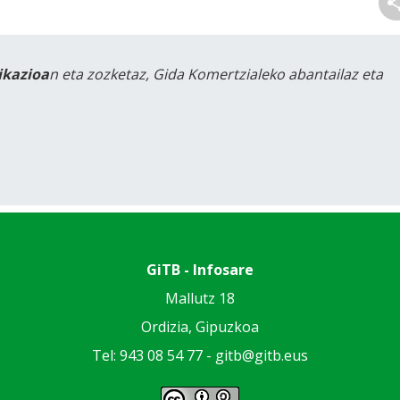
likazioa
n eta zozketaz, Gida Komertzialeko abantailaz eta
GiTB - Infosare
Mallutz 18
Ordizia, Gipuzkoa
Tel: 943 08 54 77 -
gitb@gitb.eus