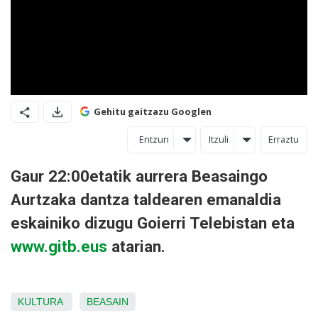
Gehitu gaitzazu Googlen
Entzun
Itzuli
Erraztu
Gaur 22:00etatik aurrera Beasaingo
Aurtzaka dantza taldearen emanaldia
eskainiko dizugu Goierri Telebistan eta
www.gitb.eus
atarian.
KULTURA
BEASAIN