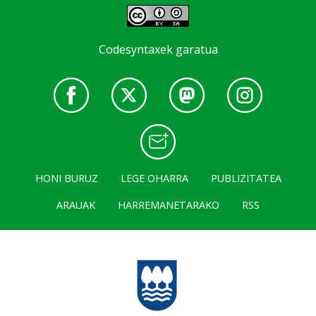
Codesyntaxek garatua
HONI BURUZ
LEGE OHARRA
PUBLIZITATEA
ARAUAK
HARREMANETARAKO
RSS