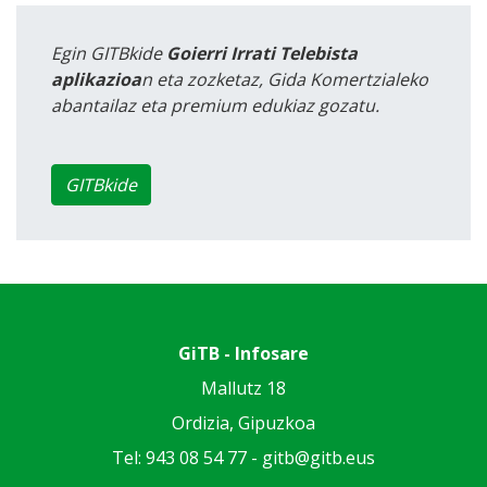
Egin GITBkide
Goierri Irrati Telebista
aplikazioa
n eta zozketaz, Gida Komertzialeko
abantailaz eta premium edukiaz gozatu.
GITBkide
GiTB - Infosare
Mallutz 18
Ordizia, Gipuzkoa
Tel: 943 08 54 77 -
gitb@gitb.eus