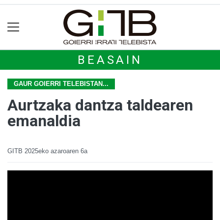
BEASAIN
GAUR GOIERRI TELEBISTAN...
Aurtzaka dantza taldearen
emanaldia
GITB
2025eko azaroaren 6a