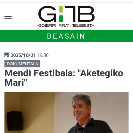
BEASAIN
2025/10/21
19:30
DOKUMENTALA
Mendi Festibala: "Aketegiko
Mari"