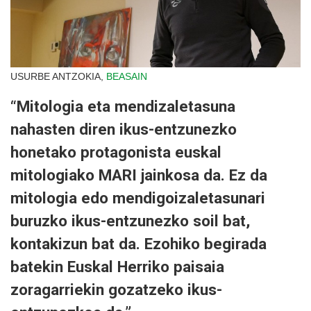
USURBE ANTZOKIA,
BEASAIN
“Mitologia eta mendizaletasuna
nahasten diren ikus-entzunezko
honetako protagonista euskal
mitologiako MARI jainkosa da. Ez da
mitologia edo mendigoizaletasunari
buruzko ikus-entzunezko soil bat,
kontakizun bat da. Ezohiko begirada
batekin Euskal Herriko paisaia
zoragarriekin gozatzeko ikus-