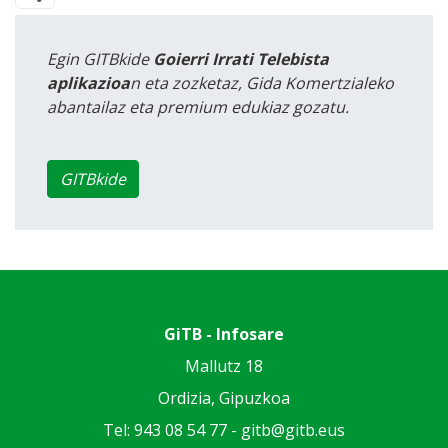
Egin GITBkide
Goierri Irrati Telebista
aplikazioa
n eta zozketaz, Gida Komertzialeko
abantailaz eta premium edukiaz gozatu.
GITBkide
GiTB - Infosare
Mallutz 18
Ordizia, Gipuzkoa
Tel: 943 08 54 77 -
gitb@gitb.eus