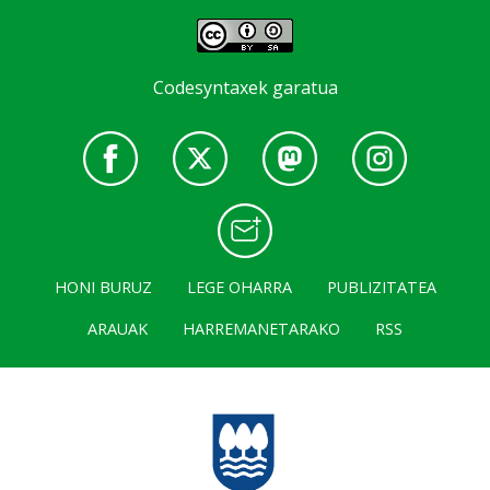
Codesyntaxek garatua
HONI BURUZ
LEGE OHARRA
PUBLIZITATEA
ARAUAK
HARREMANETARAKO
RSS