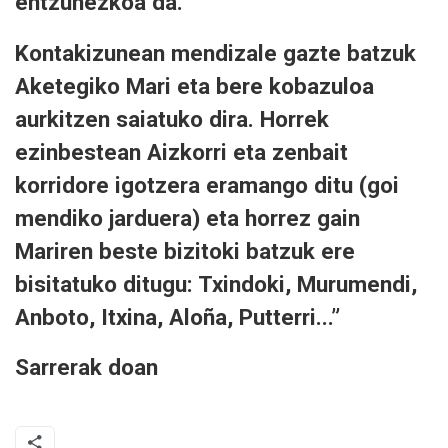
entzunezkoa da.”
Kontakizunean mendizale gazte batzuk
Aketegiko Mari eta bere kobazuloa
aurkitzen saiatuko dira. Horrek
ezinbestean Aizkorri eta zenbait
korridore igotzera eramango ditu (goi
mendiko jarduera) eta horrez gain
Mariren beste bizitoki batzuk ere
bisitatuko ditugu: Txindoki, Murumendi,
Anboto, Itxina, Aloña, Putterri...”
Sarrerak doan