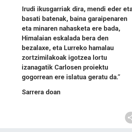
Irudi ikusgarriak dira, mendi eder et
basati batenak, baina garaipenaren
eta minaren nahasketa ere bada,
Himalaian eskalada bera den
bezalaxe, eta Lurreko hamalau
zortzimilakoak igotzea lortu
izanagatik Carlosen proiektu
gogorrean ere islatua geratu da.”
Sarrera doan