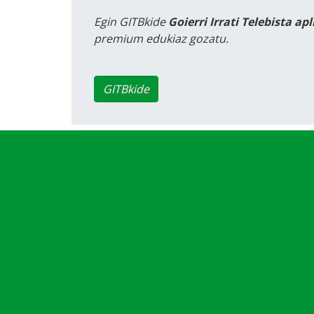
Egin GITBkide
Goierri Irrati Telebista ap
premium edukiaz gozatu.
GITBkide