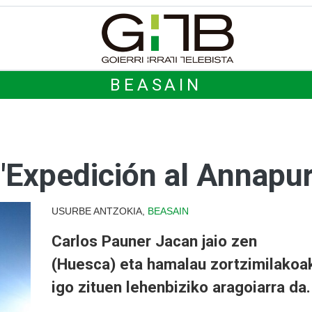
BEASAIN
 "Expedición al Annapu
USURBE ANTZOKIA,
BEASAIN
Carlos Pauner Jacan jaio zen
(Huesca) eta hamalau zortzimilakoa
igo zituen lehenbiziko aragoiarra da.