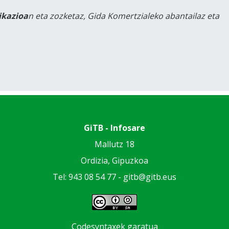
likazioa
n eta zozketaz, Gida Komertzialeko abantailaz eta
GiTB - Infosare
Mallutz 18
Ordizia, Gipuzkoa
Tel: 943 08 54 77 -
gitb@gitb.eus
Codesyntaxek garatua