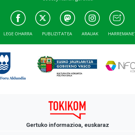
LEGE OHARRA
PUBLIZITATEA
ARAUAK
HARREMANE
Gertuko informazioa, euskaraz