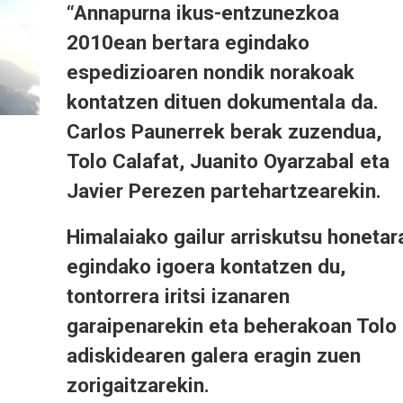
“Annapurna ikus-entzunezkoa
2010ean bertara egindako
espedizioaren nondik norakoak
kontatzen dituen dokumentala da.
Carlos Paunerrek berak zuzendua,
Tolo Calafat, Juanito Oyarzabal eta
Javier Perezen partehartzearekin.
Himalaiako gailur arriskutsu honetar
egindako igoera kontatzen du,
tontorrera iritsi izanaren
garaipenarekin eta beherakoan Tolo
adiskidearen galera eragin zuen
zorigaitzarekin.