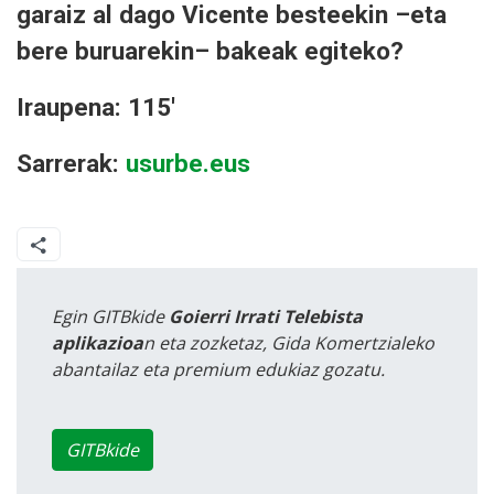
garaiz al dago Vicente besteekin –eta
bere buruarekin– bakeak egiteko?
Iraupena: 115'
Sarrerak:
usurbe.eus
Egin GITBkide
Goierri Irrati Telebista
aplikazioa
n eta zozketaz, Gida Komertzialeko
abantailaz eta premium edukiaz gozatu.
GITBkide