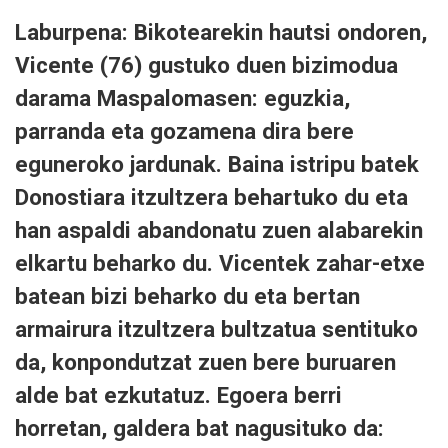
Laburpena: Bikotearekin hautsi ondoren,
Vicente (76) gustuko duen bizimodua
darama Maspalomasen: eguzkia,
parranda eta gozamena dira bere
eguneroko jardunak. Baina istripu batek
Donostiara itzultzera behartuko du eta
han aspaldi abandonatu zuen alabarekin
elkartu beharko du. Vicentek zahar-etxe
batean bizi beharko du eta bertan
armairura itzultzera bultzatua sentituko
da, konpondutzat zuen bere buruaren
alde bat ezkutatuz. Egoera berri
horretan, galdera bat nagusituko da: