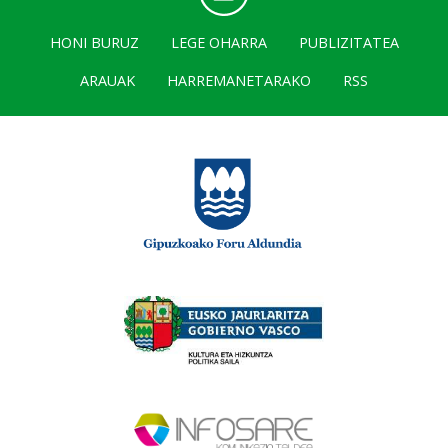
HONI BURUZ
LEGE OHARRA
PUBLIZITATEA
ARAUAK
HARREMANETARAKO
RSS