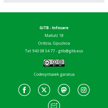
GiTB - Infosare
Mallutz 18
Ordizia, Gipuzkoa
Tel: 943 08 54 77 -
gitb@gitb.eus
Codesyntaxek garatua