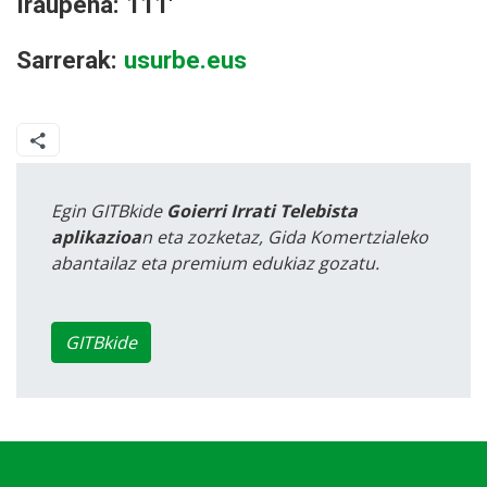
Iraupena: 111'
Sarrerak:
usurbe.eus
Egin GITBkide
Goierri Irrati Telebista
aplikazioa
n eta zozketaz, Gida Komertzialeko
abantailaz eta premium edukiaz gozatu.
GITBkide