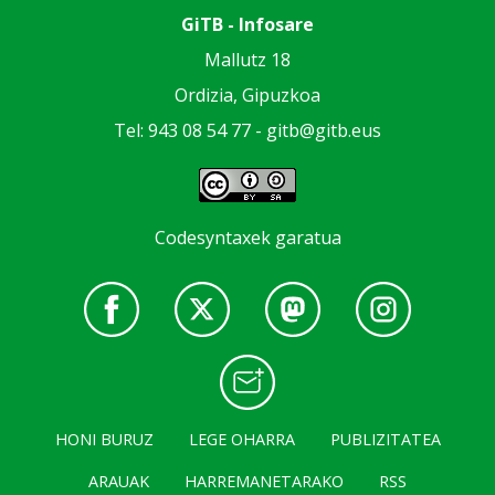
GiTB - Infosare
Mallutz 18
Ordizia, Gipuzkoa
Tel: 943 08 54 77 -
gitb@gitb.eus
Codesyntaxek garatua
HONI BURUZ
LEGE OHARRA
PUBLIZITATEA
ARAUAK
HARREMANETARAKO
RSS