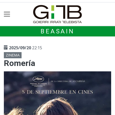
BEASAIN
2025/09/20
22:15
ZINEMA
Romería