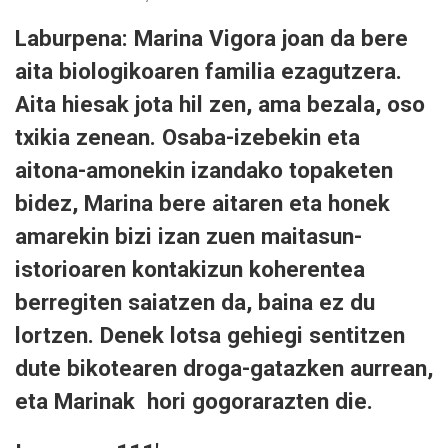
Laburpena: Marina Vigora joan da bere
aita biologikoaren familia ezagutzera.
Aita hiesak jota hil zen, ama bezala, oso
txikia zenean. Osaba-izebekin eta
aitona-amonekin izandako topaketen
bidez, Marina bere aitaren eta honek
amarekin bizi izan zuen maitasun-
istorioaren kontakizun koherentea
berregiten saiatzen da, baina ez du
lortzen. Denek lotsa gehiegi sentitzen
dute bikotearen droga-gatazken aurrean,
eta Marinak hori gogorarazten die.