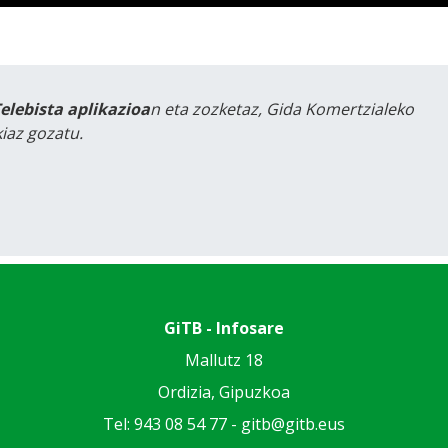
Telebista aplikazioa
n eta zozketaz, Gida Komertzialeko
iaz gozatu.
GiTB - Infosare
Mallutz 18
Ordizia, Gipuzkoa
Tel: 943 08 54 77 -
gitb@gitb.eus