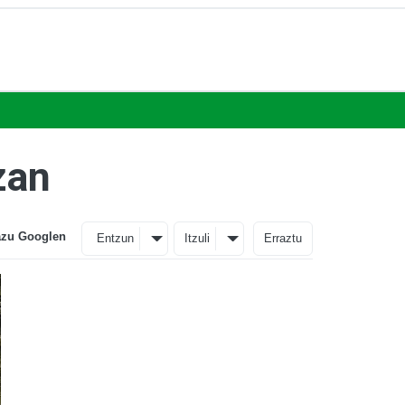
zan
azu Googlen
Entzun
Itzuli
Erraztu