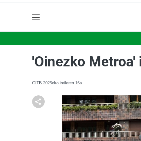
'Oinezko Metroa' 
GITB
2025eko irailaren 16a