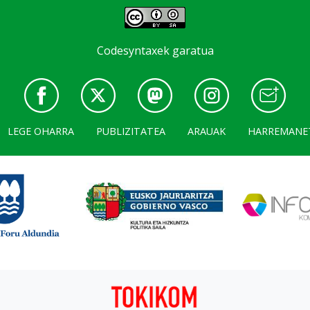
Codesyntaxek garatua
LEGE OHARRA
PUBLIZITATEA
ARAUAK
HARREMANE