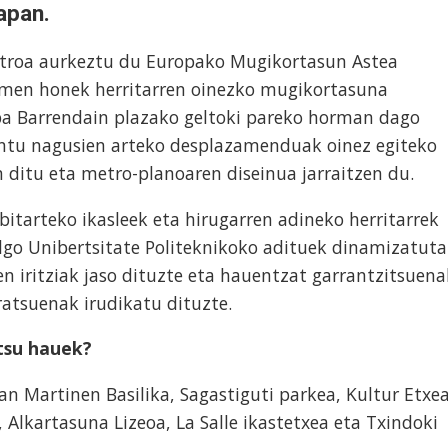
apan.
troa aurkeztu du Europako Mugikortasun Astea
imen honek herritarren oinezko mugikortasuna
a Barrendain plazako geltoki pareko horman dago
untu nagusien arteko desplazamenduak oinez egiteko
 ditu eta metro-planoaren diseinua jarraitzen du.
bitarteko ikasleek eta hirugarren adineko herritarrek
lgo Unibertsitate Politeknikoko adituek dinamizatuta
en iritziak jaso dituzte eta hauentzat garrantzitsuena
uratsuenak irudikatu dituzte.
tsu hauek?
an Martinen Basilika, Sagastiguti parkea, Kultur Etxea
Alkartasuna Lizeoa, La Salle ikastetxea eta Txindoki