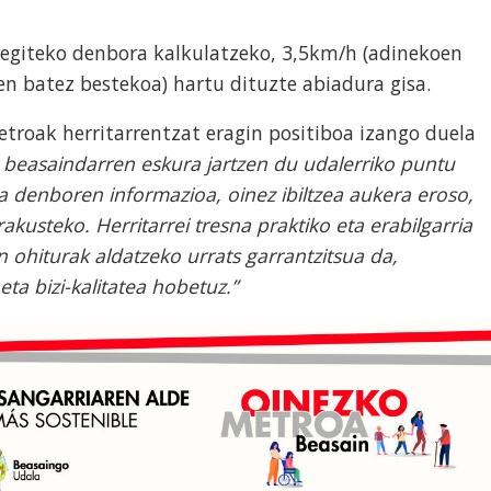
 egiteko denbora kalkulatzeko, 3,5km/h (adinekoen
en batez bestekoa) hartu dituzte abiadura gisa.
troak herritarrentzat eragin positiboa izango duela
beasaindarren eskura jartzen du udalerriko puntu
a denboren informazioa, oinez ibiltzea aukera eroso,
akusteko. Herritarrei tresna praktiko eta erabilgarria
 ohiturak aldatzeko urrats garrantzitsua da,
a bizi-kalitatea hobetuz.”