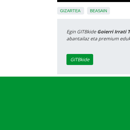
GIZARTEA
BEASAIN
Egin GITBkide
Goierri Irrati 
abantailaz eta premium eduk
GITBkide