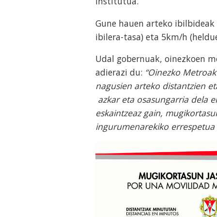
Institutua.
Gune hauen arteko ibilbideak
ibilera-tasa) eta 5km/h (heldu
Udal gobernuak, oinezkoen me
adierazi du:
“Oinezko Metroak 
nagusien arteko distantzien et
azkar eta osasungarria dela er
eskaintzeaz gain, mugikortasun
ingurumenarekiko errespetua et