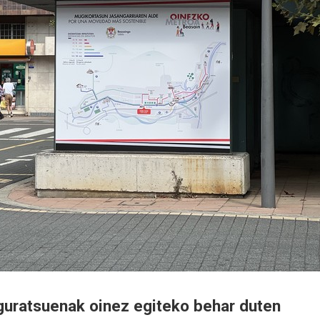
guratsuenak oinez egiteko behar duten