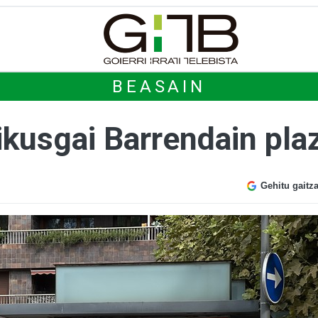
BEASAIN
ikusgai Barrendain pla
Gehitu gaitz