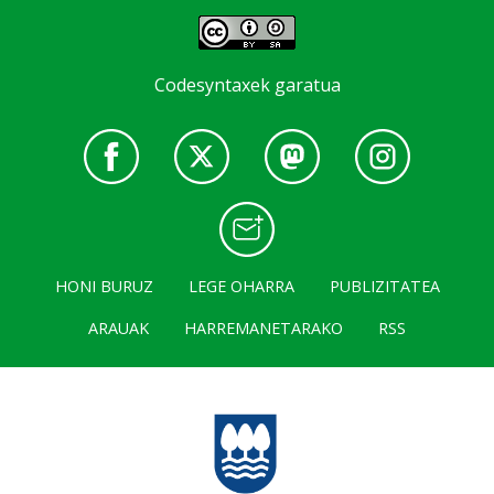
Codesyntaxek garatua
HONI BURUZ
LEGE OHARRA
PUBLIZITATEA
ARAUAK
HARREMANETARAKO
RSS