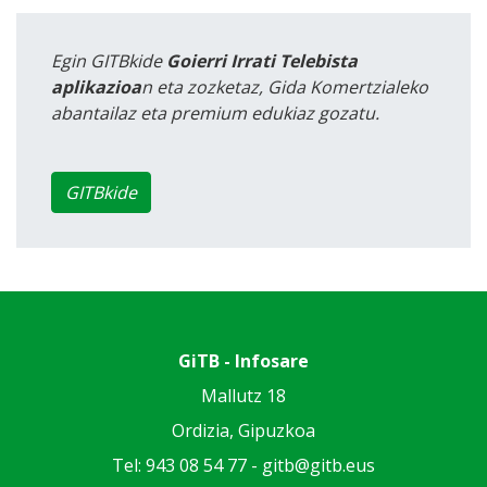
Egin GITBkide
Goierri Irrati Telebista
aplikazioa
n eta zozketaz, Gida Komertzialeko
abantailaz eta premium edukiaz gozatu.
GITBkide
GiTB - Infosare
Mallutz 18
Ordizia, Gipuzkoa
Tel: 943 08 54 77 -
gitb@gitb.eus