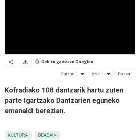
Gehitu gaitzazu Googlen
Entzun
Itzuli
Erraztu
Kofradiako 108 dantzarik hartu zuten
parte Igartzako Dantzarien eguneko
emanaldi berezian.
KULTURA
BEASAIN