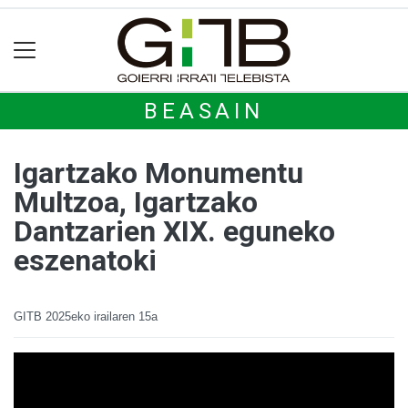
BEASAIN
Igartzako Monumentu
Multzoa, Igartzako
Dantzarien XIX. eguneko
eszenatoki
GITB
2025eko irailaren 15a