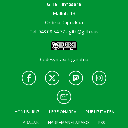
GiTB - Infosare
Mallutz 18
Ordizia, Gipuzkoa
Tel: 943 08 54 77 -
gitb@gitb.eus
Codesyntaxek garatua
HONI BURUZ
LEGE OHARRA
PUBLIZITATEA
ARAUAK
HARREMANETARAKO
RSS