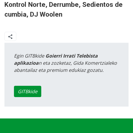
Kontrol Norte, Derrumbe, Sedientos de
cumbia, DJ Woolen
Egin GITBkide
Goierri Irrati Telebista
aplikazioa
n eta zozketaz, Gida Komertzialeko
abantailaz eta premium edukiaz gozatu.
GITBkide