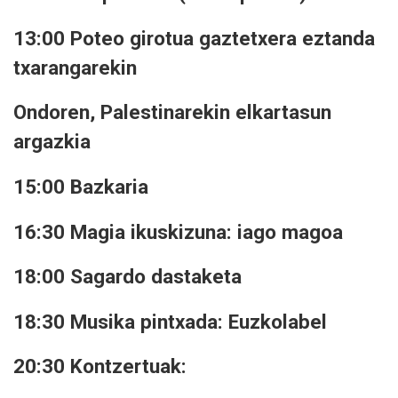
13:00 Poteo girotua gaztetxera eztanda
txarangarekin
Ondoren, Palestinarekin elkartasun
argazkia
15:00 Bazkaria
16:30 Magia ikuskizuna: iago magoa
18:00 Sagardo dastaketa
18:30 Musika pintxada: Euzkolabel
20:30 Kontzertuak: