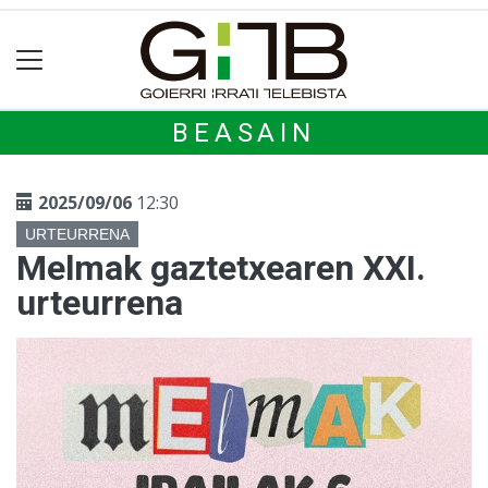
BEASAIN
2025/09/06
12:30
URTEURRENA
Melmak gaztetxearen XXI.
urteurrena