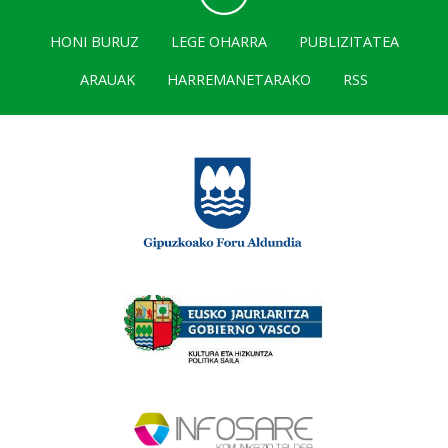
HONI BURUZ
LEGE OHARRA
PUBLIZITATEA
ARAUAK
HARREMANETARAKO
RSS