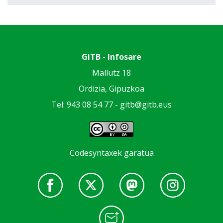
GiTB - Infosare
Mallutz 18
Ordizia, Gipuzkoa
Tel: 943 08 54 77 -
gitb@gitb.eus
Codesyntaxek garatua