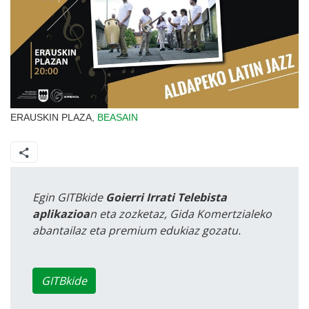
ERAUSKIN PLAZA,
BEASAIN
Egin GITBkide
Goierri Irrati Telebista
aplikazioa
n eta zozketaz, Gida Komertzialeko
abantailaz eta premium edukiaz gozatu.
GITBkide