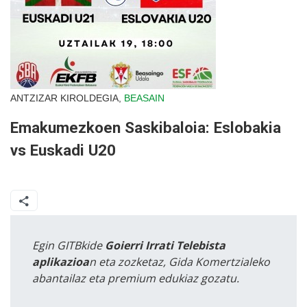
ANTZIZAR KIROLDEGIA,
BEASAIN
Emakumezkoen Saskibaloia: Eslobakia
vs Euskadi U20
Egin GITBkide
Goierri Irrati Telebista
aplikazioa
n eta zozketaz, Gida Komertzialeko
abantailaz eta premium edukiaz gozatu.