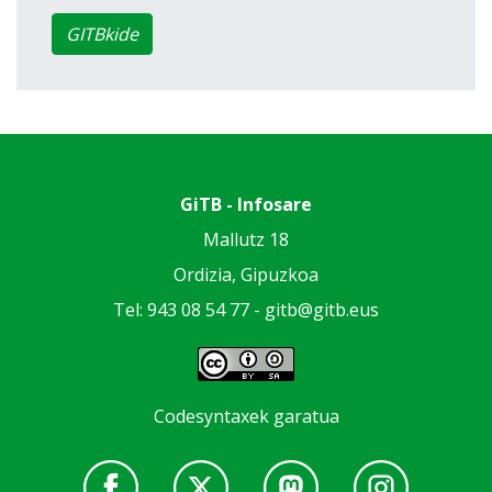
GITBkide
GiTB - Infosare
Mallutz 18
Ordizia, Gipuzkoa
Tel: 943 08 54 77 -
gitb@gitb.eus
Codesyntaxek garatua