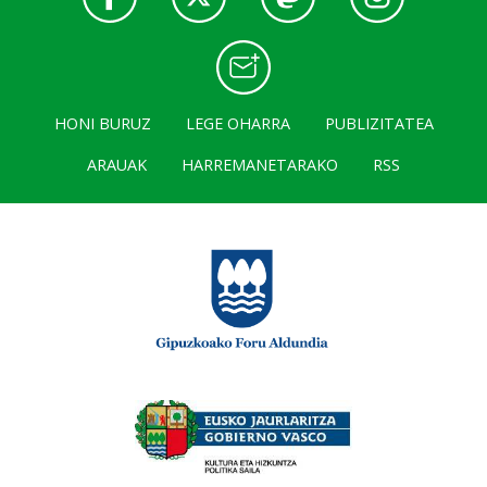
HONI BURUZ
LEGE OHARRA
PUBLIZITATEA
ARAUAK
HARREMANETARAKO
RSS