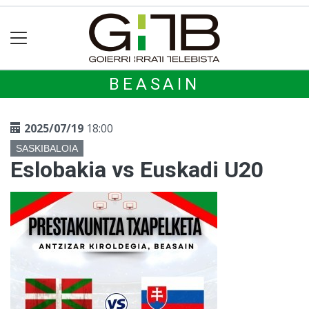
BEASAIN
2025/07/19
18:00
SASKIBALOIA
Eslobakia vs Euskadi U20