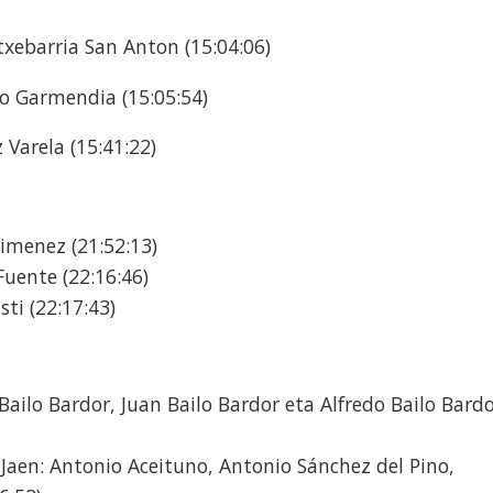
ria San Anton (15:04:06)
mendia (15:05:54)
ela (15:41:22)
Jimenez (21:52:13)
Fuente (22:16:46)
sti (22:17:43)
s Bailo Bardor, Juan Bailo Bardor eta Alfredo Bailo Bard
Jaen: Antonio Aceituno, Antonio Sánchez del Pino,