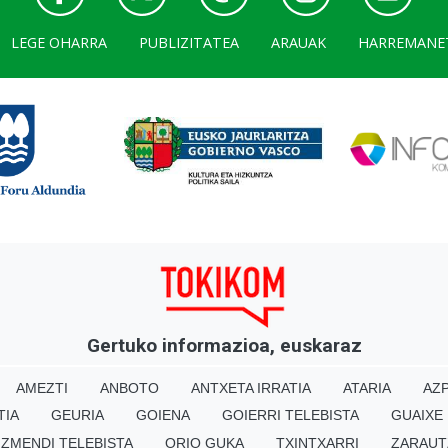
LEGE OHARRA
PUBLIZITATEA
ARAUAK
HARREMANE
Gertuko informazioa, euskaraz
AMEZTI
ANBOTO
ANTXETA IRRATIA
ATARIA
AZP
TIA
GEURIA
GOIENA
GOIERRI TELEBISTA
GUAIXE
IZMENDI TELEBISTA
ORIO GUKA
TXINTXARRI
ZARAUT