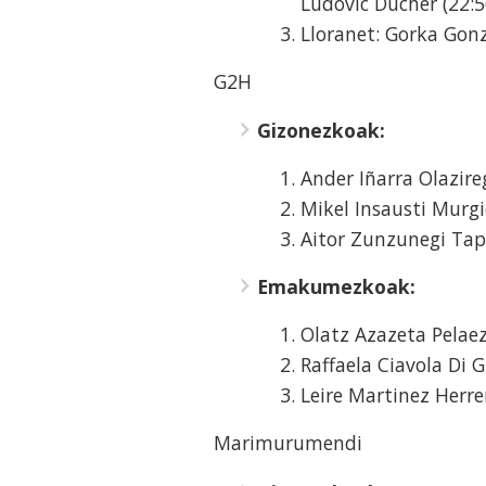
Ludovic Ducher (22:5
Lloranet: Gorka Gonz
G2H
Gizonezkoak:
Ander Iñarra Olazireg
Mikel Insausti Murgi
Aitor Zunzunegi Tapi
Emakumezkoak:
Olatz Azazeta Pelaez
Raffaela Ciavola Di G
Leire Martinez Herre
Marimurumendi