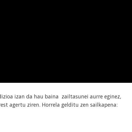
izioa izan da hau baina zailtasunei aurre eginez,
est agertu ziren. Horrela gelditu zen sailkapena: