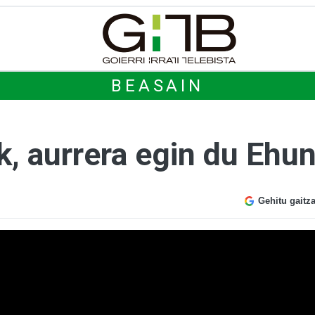
BEASAIN
, aurrera egin du Ehun
Gehitu gaitz