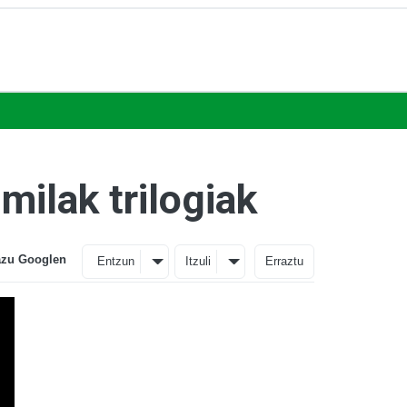
milak trilogiak
azu Googlen
Entzun
Itzuli
Erraztu