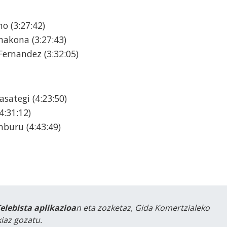
o (3:27:42)
makona (3:27:43)
Fernandez (3:32:05)
asategi (4:23:50)
4:31:12)
buru (4:43:49)
Telebista aplikazioa
n eta zozketaz, Gida Komertzialeko
iaz gozatu.