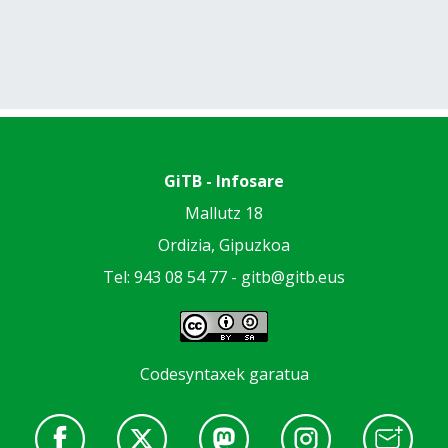
GiTB - Infosare
Mallutz 18
Ordizia, Gipuzkoa
Tel: 943 08 54 77 -
gitb@gitb.eus
Codesyntaxek garatua