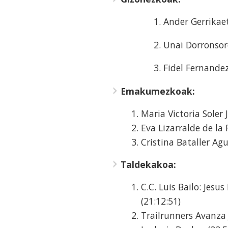
1. Ander Gerrikaetxebar
2. Unai Dorronsoro Gar
3. Fidel Fernandez Var
Emakumezkoak:
Maria Victoria Soler 
Eva Lizarralde de la 
Cristina Bataller Agu
Taldekakoa:
C.C. Luis Bailo: Jesu
(21:12:51)
Trailrunners Avanza 