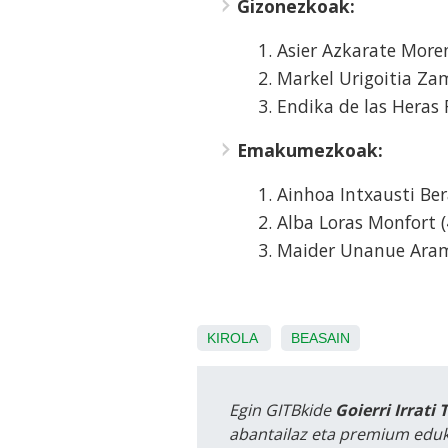
Gizonezkoak:
Asier Azkarate Moren
Markel Urigoitia Za
Endika de las Heras 
Emakumezkoak:
Ainhoa Intxausti Ber
Alba Loras Monfort (
Maider Unanue Aram
KIROLA
BEASAIN
Egin GITBkide
Goierri Irrati 
abantailaz eta premium eduk