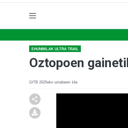
EHUNMILAK ULTRA TRAIL
Oztopoen gainetik
GITB
2025eko uztailaren 14a