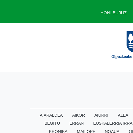
HONI BURUZ
AIARALDEA
AIKOR
AIURRI
ALEA
BEGITU
ERRAN
EUSKALERRIA IRRA
KRONIKA
MAILOPE
NOAUA
O