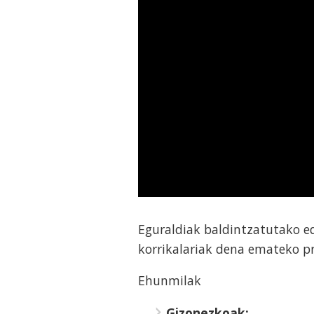
Eguraldiak baldintzatutako ed
korrikalariak dena emateko pr
Ehunmilak
Gizonezkoak: