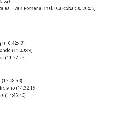
6:52)
alez, Ivan Romaña, Iñaki Carcoba (30:20:08)
i (10:42:43)
ondo (11:03:49)
a (11:22:29)
 (13:48:53)
irolano (14:32:15)
ra (14:45:46)