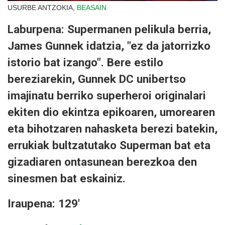
USURBE ANTZOKIA,
BEASAIN
Laburpena: Supermanen pelikula berria,
James Gunnek idatzia, "ez da jatorrizko
istorio bat izango". Bere estilo
bereziarekin, Gunnek DC unibertso
imajinatu berriko superheroi originalari
ekiten dio ekintza epikoaren, umorearen
eta bihotzaren nahasketa berezi batekin,
errukiak bultzatutako Superman bat eta
gizadiaren ontasunean berezkoa den
sinesmen bat eskainiz.
Iraupena: 129'