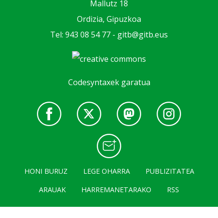
Mallutz 18
Ordizia, Gipuzkoa
Tel: 943 08 54 77 -
gitb@gitb.eus
Codesyntaxek garatua
HONI BURUZ
LEGE OHARRA
PUBLIZITATEA
ARAUAK
HARREMANETARAKO
RSS