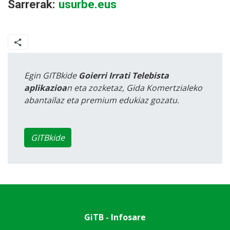
Sarrerak:
usurbe.eus
Egin GITBkide
Goierri Irrati Telebista
aplikazioa
n eta zozketaz, Gida Komertzialeko
abantailaz eta premium edukiaz gozatu.
GITBkide
GiTB - Infosare