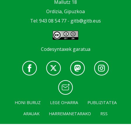
Mallutz 18
Ordizia, Gipuzkoa
Tel: 943 08 54 77 -
gitb@gitb.eus
Codesyntaxek garatua
HONI BURUZ
LEGE OHARRA
PUBLIZITATEA
ARAUAK
HARREMANETARAKO
RSS