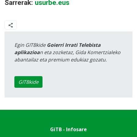
Sarrerak:
usurbe.eus
Egin GITBkide
Goierri Irrati Telebista
aplikazioa
n eta zozketaz, Gida Komertzialeko
abantailaz eta premium edukiaz gozatu.
GITBkide
GiTB - Infosare