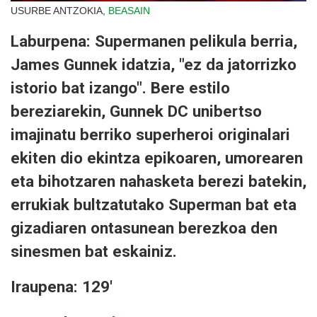
USURBE ANTZOKIA,
BEASAIN
Laburpena: Supermanen pelikula berria,
James Gunnek idatzia, "ez da jatorrizko
istorio bat izango". Bere estilo
bereziarekin, Gunnek DC unibertso
imajinatu berriko superheroi originalari
ekiten dio ekintza epikoaren, umorearen
eta bihotzaren nahasketa berezi batekin,
errukiak bultzatutako Superman bat eta
gizadiaren ontasunean berezkoa den
sinesmen bat eskainiz.
Iraupena: 129'