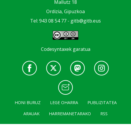
Mallutz 18
Ordizia, Gipuzkoa
Tel: 943 08 54 77 -
gitb@gitb.eus
Codesyntaxek garatua
HONI BURUZ
LEGE OHARRA
PUBLIZITATEA
ARAUAK
HARREMANETARAKO
RSS