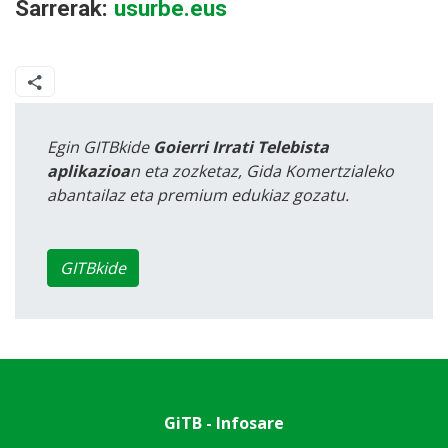
Sarrerak:
usurbe.eus
Egin GITBkide
Goierri Irrati Telebista
aplikazioa
n eta zozketaz, Gida Komertzialeko
abantailaz eta premium edukiaz gozatu.
GITBkide
GiTB - Infosare