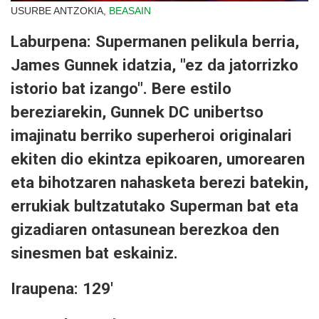
USURBE ANTZOKIA,
BEASAIN
Laburpena: Supermanen pelikula berria,
James Gunnek idatzia, "ez da jatorrizko
istorio bat izango". Bere estilo
bereziarekin, Gunnek DC unibertso
imajinatu berriko superheroi originalari
ekiten dio ekintza epikoaren, umorearen
eta bihotzaren nahasketa berezi batekin,
errukiak bultzatutako Superman bat eta
gizadiaren ontasunean berezkoa den
sinesmen bat eskainiz.
Iraupena: 129'