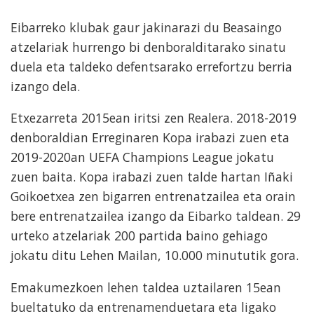
Eibarreko klubak gaur jakinarazi du Beasaingo
atzelariak hurrengo bi denboralditarako sinatu
duela eta taldeko defentsarako errefortzu berria
izango dela.
Etxezarreta 2015ean iritsi zen Realera. 2018-2019
denboraldian Erreginaren Kopa irabazi zuen eta
2019-2020an UEFA Champions League jokatu
zuen baita. Kopa irabazi zuen talde hartan Iñaki
Goikoetxea zen bigarren entrenatzailea eta orain
bere entrenatzailea izango da Eibarko taldean. 29
urteko atzelariak 200 partida baino gehiago
jokatu ditu Lehen Mailan, 10.000 minututik gora.
Emakumezkoen lehen taldea uztailaren 15ean
bueltatuko da entrenamenduetara eta ligako