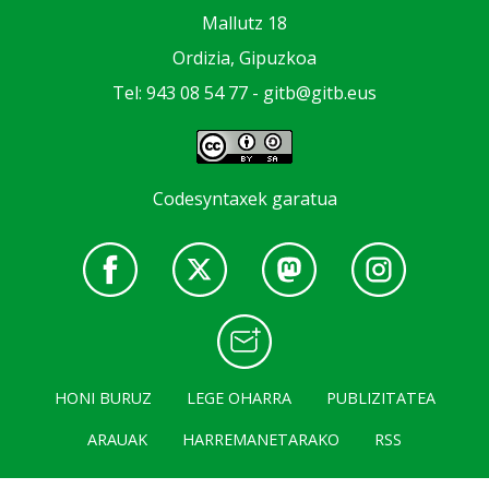
Mallutz 18
Ordizia, Gipuzkoa
Tel: 943 08 54 77 -
gitb@gitb.eus
Codesyntaxek garatua
HONI BURUZ
LEGE OHARRA
PUBLIZITATEA
ARAUAK
HARREMANETARAKO
RSS