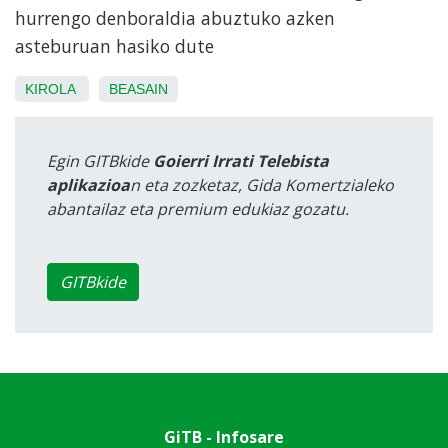
hurrengo denboraldia abuztuko azken
asteburuan hasiko dute
KIROLA
BEASAIN
Egin GITBkide
Goierri Irrati Telebista
aplikazioa
n eta zozketaz, Gida Komertzialeko
abantailaz eta premium edukiaz gozatu.
GITBkide
GiTB - Infosare