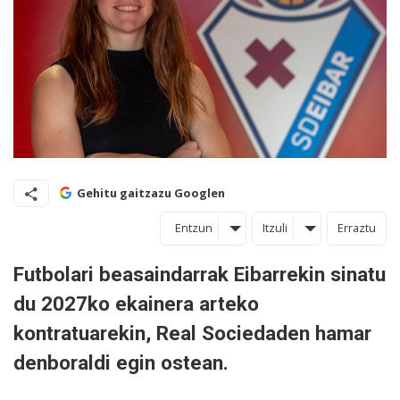
Gehitu gaitzazu Googlen
Entzun
Itzuli
Erraztu
Futbolari beasaindarrak Eibarrekin sinatu
du 2027ko ekainera arteko
kontratuarekin, Real Sociedaden hamar
denboraldi egin ostean.