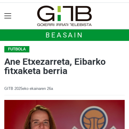
BEASAIN
FUTBOLA
Ane Etxezarreta, Eibarko
fitxaketa berria
GITB
2025eko ekainaren 26a