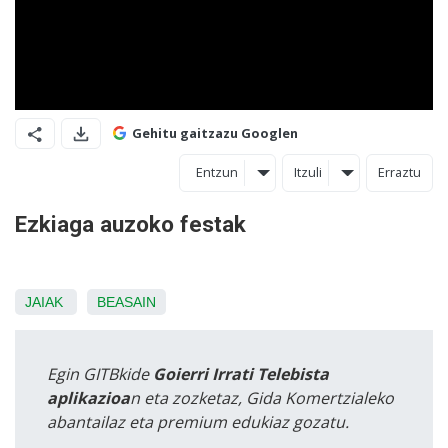
Gehitu gaitzazu Googlen
Entzun
Itzuli
Erraztu
Ezkiaga auzoko festak
JAIAK
BEASAIN
Egin GITBkide
Goierri Irrati Telebista
aplikazioa
n eta zozketaz, Gida Komertzialeko
abantailaz eta premium edukiaz gozatu.