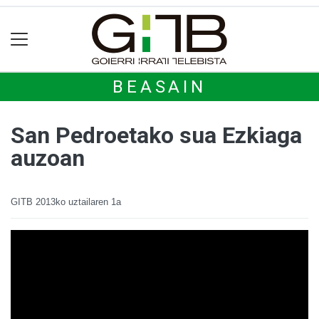
BEASAIN
San Pedroetako sua Ezkiaga
auzoan
GITB
2013ko uztailaren 1a