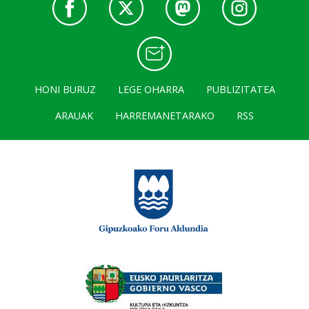
HONI BURUZ
LEGE OHARRA
PUBLIZITATEA
ARAUAK
HARREMANETARAKO
RSS