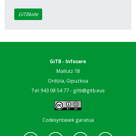
GITBkide
GiTB - Infosare
Mallutz 18
Ordizia, Gipuzkoa
Tel: 943 08 54 77 -
gitb@gitb.eus
Codesyntaxek garatua